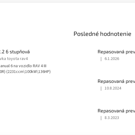
Posledné hodnotenie
.2 6 stupňová
Repasovaná prevo
ka toyota rav4
|
6.1.2026
Hodnotenie
al 6 na vozidlo RAV 4 III
produktu
A30R) (2231ccm\100kW\136HP)
je
5
Repasovaná prev
z
|
10.8.2024
5
Hodnotenie
hviezdičiek.
produktu
je
4
Repasovaná prevo
z
|
8.3.2023
5
Hodnotenie
hviezdičiek.
produktu
je