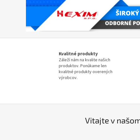
š
o
m
o
b
c
h
Kvalitné produkty
Záleží nám na kvalite našich
o
produktov. Ponúkame len
d
kvalitné produkty overených
výrobcov.
e
Vitajte v našo