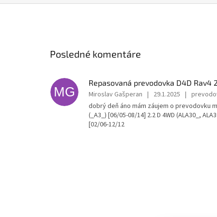
Posledné komentáre
Repasovaná prevodovka D4D Rav4 2
MG
Miroslav Gašperan
|
29.1.2025
|
prevodov
dobrý deň áno mám záujem o prevodovku manu
(_A3_) [06/05-08/14] 2.2 D 4WD (ALA30_, AL
[02/06-12/12