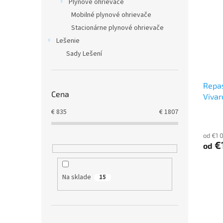
Plynové ohrievače
Mobilné plynové ohrievače
Stacionárne plynové ohrievače
Lešenie
Sady Lešení
Repa
Cena
Vivar
€
835
€
1807
od €1 
€1
od
Na sklade
15