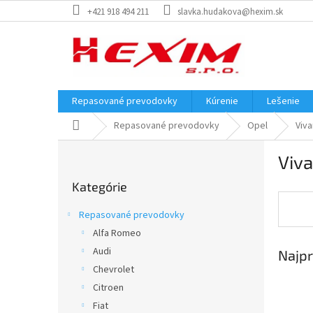
Prejsť
+421 918 494 211
slavka.hudakova@hexim.sk
na
obsah
Repasované prevodovky
Kúrenie
Lešenie
Domov
Repasované prevodovky
Opel
Viva
B
Viva
o
Preskočiť
č
Kategórie
kategórie
n
ý
Repasované prevodovky
p
Alfa Romeo
a
Audi
Najpr
n
e
Chevrolet
l
Citroen
Fiat