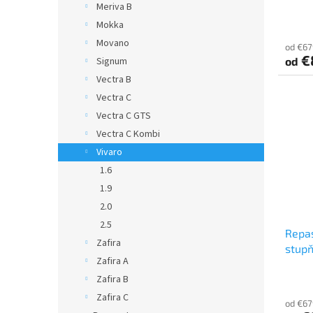
Meriva B
o
v
Mokka
Movano
od €67
€
od
Signum
Vectra B
Vectra C
Vectra C GTS
Vectra C Kombi
Vivaro
1.6
1.9
2.0
2.5
Repas
Zafira
stup
Zafira A
Zafira B
Zafira C
od €67