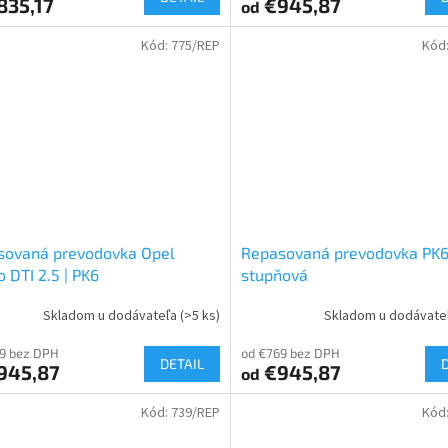
835,17
€945,87
od
Kód:
775/REP
Kód
sovaná prevodovka Opel
Repasovaná prevodovka PK6 
o DTI 2.5 | PK6
stupňová
Skladom u dodávateľa
(>5 ks)
Skladom u dodávate
9 bez DPH
od €769 bez DPH
DETAIL
945,87
€945,87
od
Kód:
739/REP
Kód