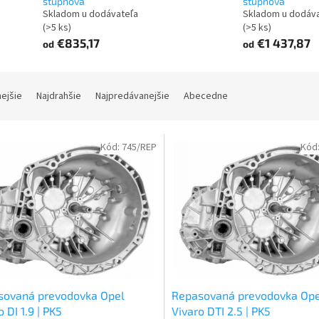
stupňová
stupňová
Skladom u dodávateľa
Skladom u dodáv
(>5 ks)
(>5 ks)
€835,17
€1 437,87
od
od
nejšie
Najdrahšie
Najpredávanejšie
Abecedne
Kód:
745/REP
Kód
sovaná prevodovka Opel
Repasovaná prevodovka Ope
o DI 1.9 | PK5
Vivaro DTI 2.5 | PK5