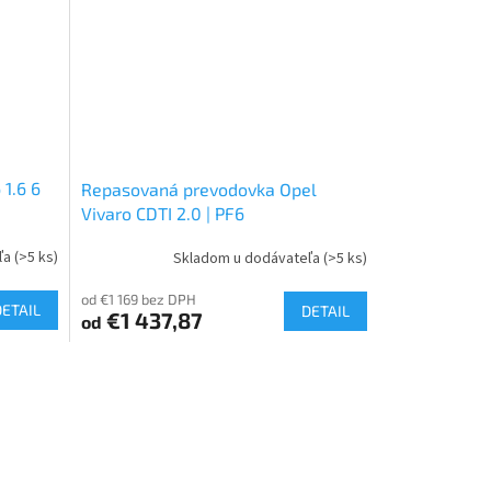
hviezdičiek.
1.6 6
Repasovaná prevodovka Opel
Vivaro CDTI 2.0 | PF6
ľa
(>5 ks)
Skladom u dodávateľa
(>5 ks)
od €1 169 bez DPH
DETAIL
DETAIL
€1 437,87
od