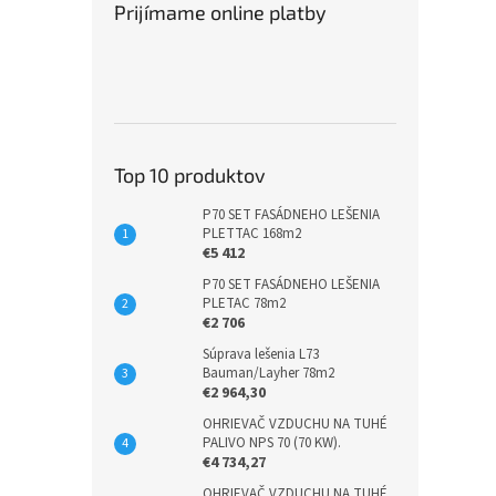
Prijímame online platby
Top 10 produktov
P70 SET FASÁDNEHO LEŠENIA
PLETTAC 168m2
€5 412
P70 SET FASÁDNEHO LEŠENIA
PLETAC 78m2
€2 706
Súprava lešenia L73
Bauman/Layher 78m2
€2 964,30
OHRIEVAČ VZDUCHU NA TUHÉ
PALIVO NPS 70 (70 KW).
€4 734,27
OHRIEVAČ VZDUCHU NA TUHÉ