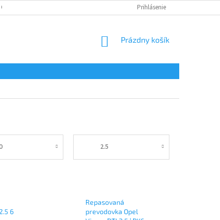
 OSOBNÝCH ÚDAJOV
Prihlásenie
NÁKUPNÝ
Prázdny košík
KOŠÍK
0
2.5
Repasovaná
2.5 6
prevodovka Opel