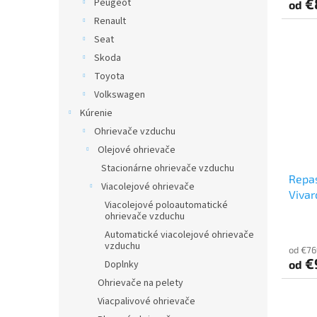
€
Peugeot
od
Renault
Seat
Skoda
Toyota
Volkswagen
Kúrenie
Ohrievače vzduchu
Olejové ohrievače
Stacionárne ohrievače vzduchu
Repa
Viacolejové ohrievače
Vivar
Viacolejové poloautomatické
ohrievače vzduchu
Automatické viacolejové ohrievače
vzduchu
od €76
€
Doplnky
od
Ohrievače na pelety
Viacpalivové ohrievače