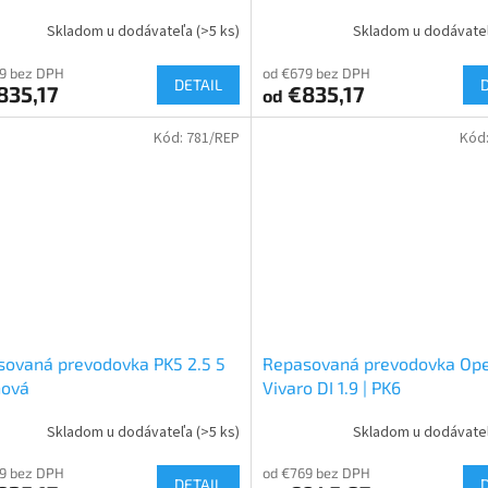
Skladom u dodávateľa
(>5 ks)
Skladom u dodávate
9 bez DPH
od €679 bez DPH
DETAIL
835,17
€835,17
od
Kód:
781/REP
Kód
ovaná prevodovka PK5 2.5 5
Repasovaná prevodovka Ope
ňová
Vivaro DI 1.9 | PK6
Skladom u dodávateľa
(>5 ks)
Skladom u dodávate
9 bez DPH
od €769 bez DPH
DETAIL