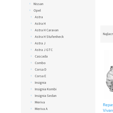
Nissan
Opel
Astra
Astra H
R
Astra H Caravan
a
Najlac
Astra H Stufenheck
d
Astra J
e
V
n
Astra J GTC
ý
i
Cascada
p
e
Combo
i
p
Corsa D
s
r
Corsa E
p
o
Insignia
r
d
o
u
Insignia Kombi
d
k
Insignia Sedan
u
t
Meriva
Repa
k
o
Meriva A
Vivar
t
v