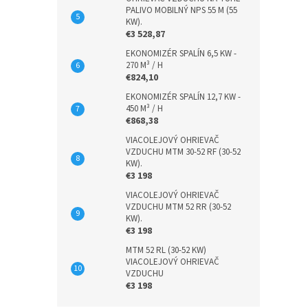
PALIVO MOBILNÝ NPS 55 M (55
KW).
€3 528,87
EKONOMIZÉR SPALÍN 6,5 KW -
270 M³ / H
€824,10
EKONOMIZÉR SPALÍN 12,7 KW -
450 M³ / H
€868,38
VIACOLEJOVÝ OHRIEVAČ
VZDUCHU MTM 30-52 RF (30-52
KW).
€3 198
VIACOLEJOVÝ OHRIEVAČ
VZDUCHU MTM 52 RR (30-52
KW).
€3 198
MTM 52 RL (30-52 KW)
VIACOLEJOVÝ OHRIEVAČ
VZDUCHU
€3 198