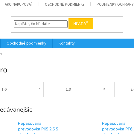
AKO NAKUPOVAŤ
OBCHODNÉ PODMIENKY
PODMIENKY OCHRANY
HĽADAŤ
Obchodné podmienky
Kontakty
ro
ro
1.6
1.9
2.
edávanejšie
Repasovaná
Repasovaná
prevodovka PK5 2.5 5
prevodovka PF6 