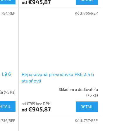
€945,87
od
:
754/REP
Kód:
766/REP
1.9 6
Repasovaná prevodovka PK6 2.5 6
stupňová
Skladom u dodávateľa
ľa
(>5 ks)
Priemerné
(>5 ks)
hodnotenie
od €769 bez DPH
produktu
DETAIL
DETAIL
€945,87
od
je
5,0
:
736/REP
Kód:
757/REP
z
5