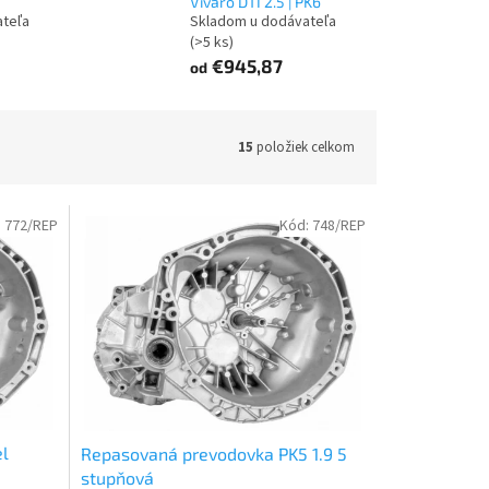
Vivaro DTI 2.5 | PK6
ateľa
Skladom u dodávateľa
(>5 ks)
€945,87
od
15
položiek celkom
:
772/REP
Kód:
748/REP
l
Repasovaná prevodovka PK5 1.9 5
stupňová