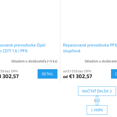
sovaná prevodovka Opel
Repasovaná prevodovka PF6 
o CDTI 1.6 | PF6
stupňová
Skladom u dodávateľa
(>5 ks)
Skladom u dodávate
059 bez DPH
od €1 059 bez DPH
DETAIL
 302,57
€1 302,57
od
NAČÍTAŤ ĎALŠIE 3
S
1
2
O
t
r
v
HORE
á
l
n