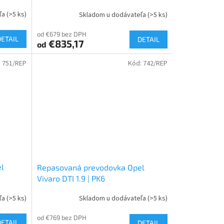
ľa
(>5 ks)
Skladom u dodávateľa
(>5 ks)
od €679 bez DPH
DETAIL
DETAIL
€835,17
od
:
751/REP
Kód:
742/REP
l
Repasovaná prevodovka Opel
Vivaro DTI 1.9 | PK6
ľa
(>5 ks)
Skladom u dodávateľa
(>5 ks)
od €769 bez DPH
DETAIL
DETAIL