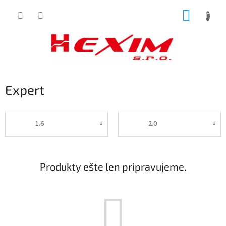
Prejsť
NÁKUP
na
obsah
KOŠÍK
Expert
1.6
2.0
Produkty ešte len pripravujeme.