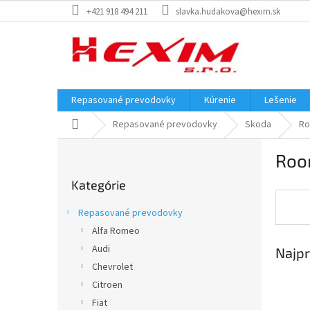
Prejsť
+421 918 494 211
slavka.hudakova@hexim.sk
na
obsah
Repasované prevodovky
Kúrenie
Lešenie
Domov
Repasované prevodovky
Skoda
Ro
B
Roo
o
Preskočiť
č
Kategórie
kategórie
n
ý
Repasované prevodovky
p
Alfa Romeo
a
Audi
Najpr
n
e
Chevrolet
l
Citroen
Fiat