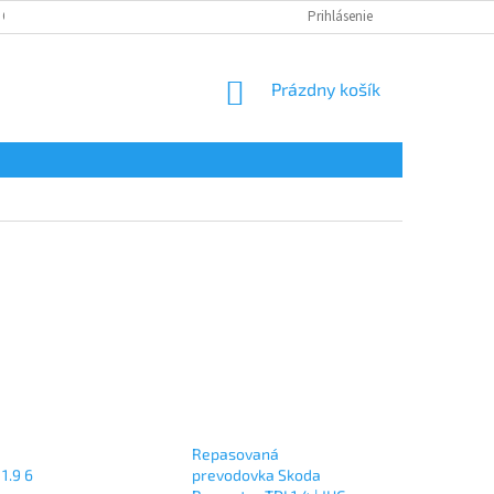
 OSOBNÝCH ÚDAJOV
Prihlásenie
NÁKUPNÝ
Prázdny košík
KOŠÍK
Repasovaná
1.9 6
prevodovka Skoda