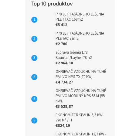
Top 10 produktov
P70 SET FASÁDNEHO LEŠENIA
PLETTAC 168m2
€5 412
P70 SET FASÁDNEHO LEŠENIA
PLETAC 78m2
€2 706
Súprava lešenia L73
Bauman/Layher 78m2
€2 964,30
OHRIEVAČ VZDUCHU NA TUHÉ
PALIVO NPS 70 (70 KW).
€4 734,27
OHRIEVAČ VZDUCHU NA TUHÉ
PALIVO MOBILNÝ NPS 55 M (55
KW).
€3 528,87
EKONOMIZÉR SPALÍN 6,5 KW -
270 M³ / H
€824,10
EKONOMIZÉR SPALÍN 12,7 KW -