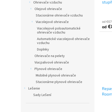
stup
t
Ohrievače vzduchu
v
o
Olejové ohrievače
v
Stacionárne ohrievače vzduchu
od €67
Viacolejové ohrievače
€
od
Viacolejové poloautomatické
ohrievače vzduchu
Automatické viacolejové ohrievače
vzduchu
Doplnky
Ohrievače na pelety
Viacpalivové ohrievače
Plynové ohrievače
Mobilné plynové ohrievače
Stacionárne plynové ohrievače
Repa
Lešenie
Rooms
Sady Lešení