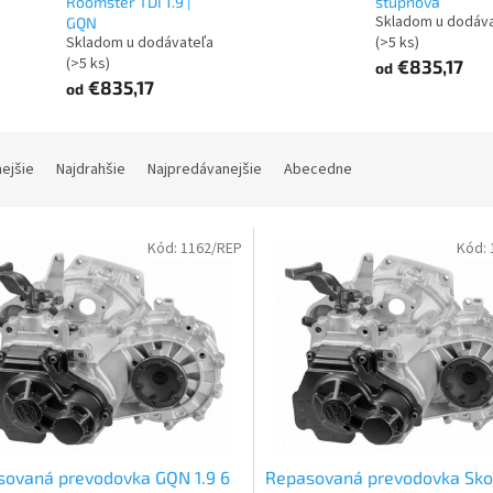
Roomster TDI 1.9 |
stupňová
Skladom u dodáv
GQN
Skladom u dodávateľa
(>5 ks)
(>5 ks)
€835,17
od
€835,17
od
nejšie
Najdrahšie
Najpredávanejšie
Abecedne
Kód:
1162/REP
Kód:
sovaná prevodovka GQN 1.9 6
Repasovaná prevodovka Sk