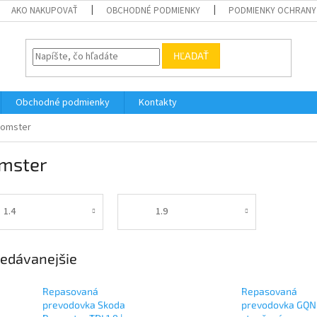
AKO NAKUPOVAŤ
OBCHODNÉ PODMIENKY
PODMIENKY OCHRANY
HĽADAŤ
Obchodné podmienky
Kontakty
omster
mster
1.4
1.9
edávanejšie
Repasovaná
Repasovaná
prevodovka Skoda
prevodovka GQN 