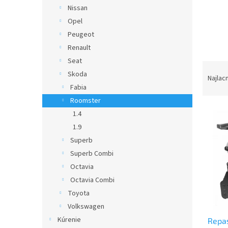
Nissan
Opel
Peugeot
Renault
Seat
R
Skoda
a
Najlac
Fabia
d
e
Roomster
V
n
1.4
ý
i
1.9
p
e
Superb
i
p
Superb Combi
s
r
p
o
Octavia
r
d
Octavia Combi
o
u
Toyota
d
k
Volkswagen
u
t
Kúrenie
Repa
k
o