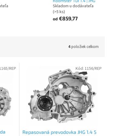
Roomster TDI 1.4 | JHG
ateľa
Skladom u dodávateľa
(>5 ks)
€859,77
od
4
položiek celkom
1165/REP
Kód:
1156/REP
oda
Repasovaná prevodovka JHG 1.4 5