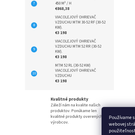
450 M³ / H
€868,38
VIACOLEJOVÝ OHRIEVAČ
VZDUCHU MTM 30-52 RF (30-52
KW).
€3 198
VIACOLEJOVÝ OHRIEVAČ
VZDUCHU MTM 52 RR (30-52
KW).
€3 198
MTM 52 RL (30-52 KW)
VIACOLEJOVÝ OHRIEVAČ
VZDUCHU
€3 198
Kvalitné produkty
Záleží nám na kvalite našich
produktov. Ponúkame len
kvalitné produkty overených
Používame s
výrobcov.
webovej strá
použiteľnos