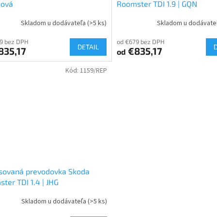
ňová
Roomster TDI 1.9 | GQN
Skladom u dodávateľa
(>5 ks)
Skladom u dodávate
9 bez DPH
od €679 bez DPH
DETAIL
835,17
€835,17
od
Kód:
1159/REP
sovaná prevodovka Skoda
ter TDI 1.4 | JHG
Skladom u dodávateľa
(>5 ks)