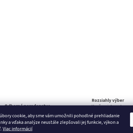
Rozsiahly výber
Odborné poradenstvo
V našom internetovom
Radi vám poradíme
nájdete rozsiahly sort
úbory cookie, aby sme vám umožnili pohodlné prehliadanie
produktov
nky a vďaka analýze neustále zlepšovali jej funkcie, výkon a
ť.
Viac informácií