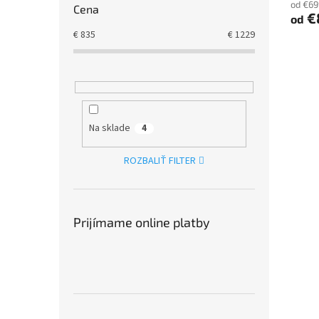
od €69
Cena
€
od
€
835
€
1229
Na sklade
4
ROZBALIŤ FILTER
Prijímame online platby