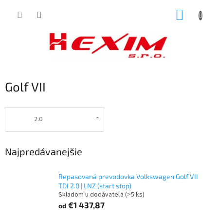
Prejsť
NÁKUP
na
obsah
KOŠÍK
Golf VII
2.0
Najpredávanejšie
Repasovaná prevodovka Volkswagen Golf VII
TDI 2.0 | LNZ (start stop)
Skladom u dodávateľa
(>5 ks)
€1 437,87
od