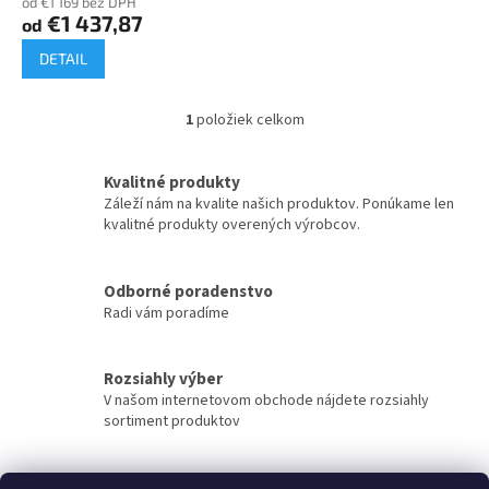
od €1 169 bez DPH
v
€1 437,87
od
DETAIL
1
položiek celkom
O
v
l
Kvalitné produkty
á
Záleží nám na kvalite našich produktov. Ponúkame len
d
kvalitné produkty overených výrobcov.
a
c
i
Odborné poradenstvo
e
Radi vám poradíme
p
r
v
k
Rozsiahly výber
y
V našom internetovom obchode nájdete rozsiahly
v
sortiment produktov
ý
p
i
Rýchle doručenie