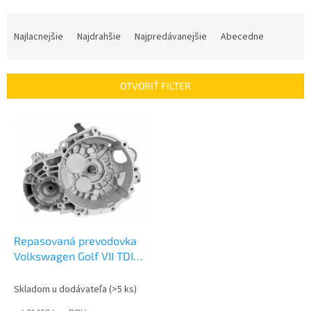
R
a
Najlacnejšie
Najdrahšie
Najpredávanejšie
Abecedne
d
e
n
OTVORIŤ FILTER
i
e
V
p
ý
r
p
o
i
d
s
u
p
k
r
t
o
o
d
Repasovaná prevodovka
v
u
Volkswagen Golf VII TDI
k
2.0 | LNZ (start stop)
t
Skladom u dodávateľa
(>5 ks)
o