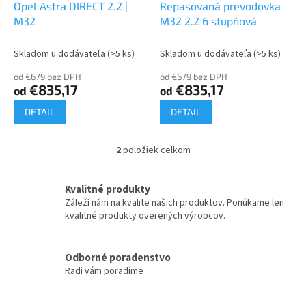
d
Opel Astra DIRECT 2.2 |
Repasovaná prevodovka
v
u
M32
M32 2.2 6 stupňová
k
t
Skladom u dodávateľa
(>5 ks)
Skladom u dodávateľa
(>5 ks)
o
od €679 bez DPH
od €679 bez DPH
v
€835,17
€835,17
od
od
DETAIL
DETAIL
2
položiek celkom
O
v
l
Kvalitné produkty
á
Záleží nám na kvalite našich produktov. Ponúkame len
d
kvalitné produkty overených výrobcov.
a
c
i
Odborné poradenstvo
e
Radi vám poradíme
p
r
v