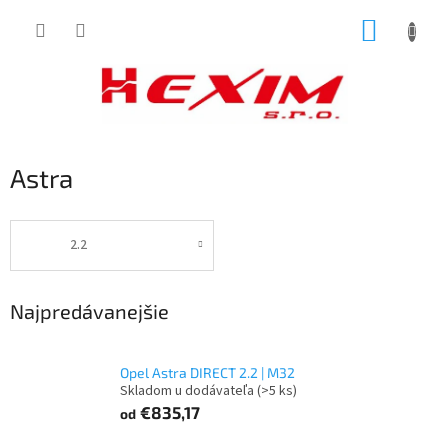
Prejsť
NÁKUP
na
obsah
KOŠÍK
Astra
2.2
Najpredávanejšie
Opel Astra DIRECT 2.2 | M32
Skladom u dodávateľa
(>5 ks)
€835,17
od