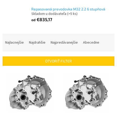
Repasovaná prevodovka M32 2.2 6 stupňová
Skladom u dodávateľa
(>5 ks)
€835,17
od
R
a
Najlacnejšie
Najdrahšie
Najpredávanejšie
Abecedne
d
e
n
OTVORIŤ FILTER
i
e
V
p
ý
r
p
o
i
d
s
u
p
k
r
t
o
o