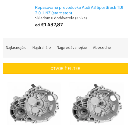
Repasovaná prevodovka Audi A3 SportBack TDI
2.0 | LNZ (start stop)
Skladom u dodávateľa
(>5 ks)
€1 437,87
od
R
a
Najlacnejšie
Najdrahšie
Najpredávanejšie
Abecedne
d
e
n
OTVORIŤ FILTER
i
e
V
p
ý
r
p
o
i
d
s
u
p
k
r
t
o
o