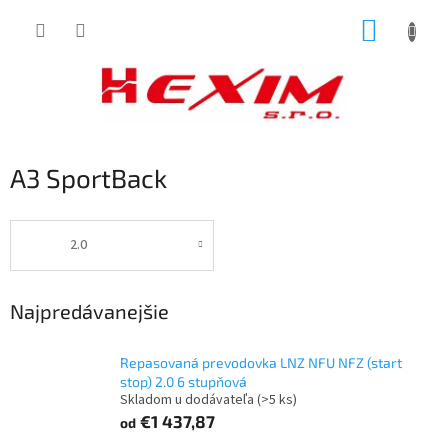
Prejsť
NÁKUP
na
obsah
KOŠÍK
A3 SportBack
2.0
Najpredávanejšie
Repasovaná prevodovka LNZ NFU NFZ (start
stop) 2.0 6 stupňová
Skladom u dodávateľa
(>5 ks)
€1 437,87
od