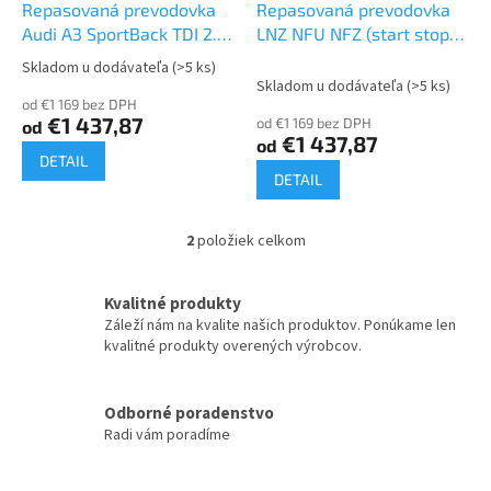
d
Repasovaná prevodovka
Repasovaná prevodovka
v
u
Audi A3 SportBack TDI 2.0
LNZ NFU NFZ (start stop)
k
| LNZ (start stop)
2.0 6 stupňová
Skladom u dodávateľa
(>5 ks)
Priemerné
t
Skladom u dodávateľa
(>5 ks)
hodnotenie
o
od €1 169 bez DPH
produktu
€1 437,87
od €1 169 bez DPH
od
v
je
€1 437,87
od
4,7
DETAIL
z
DETAIL
5
hviezdičiek.
2
položiek celkom
O
v
l
Kvalitné produkty
á
Záleží nám na kvalite našich produktov. Ponúkame len
d
kvalitné produkty overených výrobcov.
a
c
i
Odborné poradenstvo
e
Radi vám poradíme
p
r
v