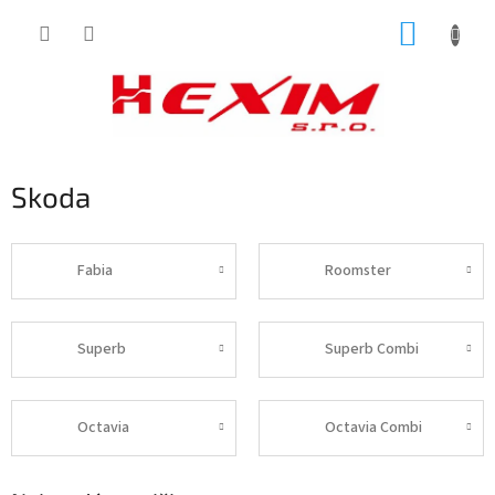
Prejsť
NÁKUP
na
obsah
KOŠÍK
Skoda
Fabia
Roomster
Superb
Superb Combi
Octavia
Octavia Combi