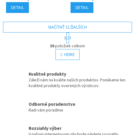
DETAIL
DETAIL
NAČÍTAŤ 12 ĎALŠÍCH
S
1
3
t
O
r
30
položiek celkom
v
á
l
HORE
n
á
k
d
o
v
a
Kvalitné produkty
a
c
Záleží nám na kvalite našich produktov. Ponúkame len
n
i
kvalitné produkty overených výrobcov.
i
e
e
p
r
Odborné poradenstvo
v
Radi vám poradíme
k
y
v
Rozsiahly výber
ý
V našom internetovom obchode nájdete rozsiahly
p