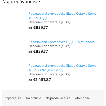
Najpredávanejšie
Repasovaná prevodovka Skoda Octavia Combi
TDI 1.9 | GQQ
Skladom u dodávateľa
(>5 ks)
€859,77
od
Repasovaná prevodovka GQQ 1.9 5 stupňová
Skladom u dodávateľa
(>5 ks)
€859,77
od
Repasovaná prevodovka Skoda Octavia Combi
TDI 2.0| LNZ (start stop)
Skladom u dodávateľa
(>5 ks)
€1 437,87
od
R
a
Najlacnejšie
Najdrahšie
Najpredávanejšie
Abecedne
d