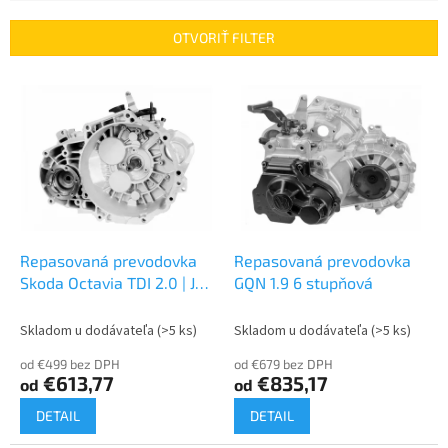
e
n
OTVORIŤ FILTER
i
e
V
p
ý
r
p
o
i
d
s
u
p
k
r
t
o
o
d
Repasovaná prevodovka
Repasovaná prevodovka
v
u
Skoda Octavia TDI 2.0 | JLU
GQN 1.9 6 stupňová
k
HDV
t
Skladom u dodávateľa
(>5 ks)
Skladom u dodávateľa
(>5 ks)
o
od €499 bez DPH
od €679 bez DPH
v
€613,77
€835,17
od
od
DETAIL
DETAIL