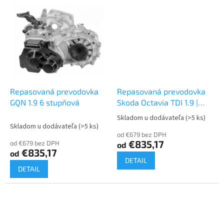
Repasovaná prevodovka
Repasovaná prevodovka
GQN 1.9 6 stupňová
Skoda Octavia TDI 1.9 |
GQN
Skladom u dodávateľa
(>5 ks)
Priemerné
Skladom u dodávateľa
(>5 ks)
hodnotenie
od €679 bez DPH
produktu
€835,17
od €679 bez DPH
od
je
€835,17
od
4,0
DETAIL
z
DETAIL
5
hviezdičiek.