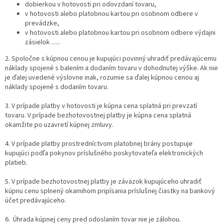
dobierkou v hotovosti pri odovzdaní tovaru,
v hotovosti alebo platobnou kartou pri osobnom odbere v
prevádzke,
v hotovosti alebo platobnou kartou pri osobnom odbere výdajni
zásielok ......
2. Spoločne s kúpnou cenou je kupujúci povinný uhradiť predávajúcemu
náklady spojené s balením a dodaním tovaru v dohodnutej výške. Ak nie
je ďalej uvedené výslovne inak, rozumie sa ďalej kúpnou cenou aj
náklady spojené s dodaním tovaru.
3. V prípade platby v hotovosti je kúpna cena splatná pri prevzatí
tovaru. V prípade bezhotovostnej platby je kúpna cena splatná
okamžite po uzavretí kúpnej zmluvy.
4. V prípade platby prostredníctvom platobnej brány postupuje
kupujúci podľa pokynov príslušného poskytovateľa elektronických
platieb.
5. V prípade bezhotovostnej platby je záväzok kupujúceho uhradiť
kúpnu cenu splnený okamihom pripísania príslušnej čiastky na bankový
účet predávajúceho.
6. Úhrada kúpnej ceny pred odoslaním tovar nie je zálohou.