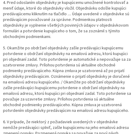
4. Pred odoslaním objednávky je kupujúcemu umožnené kontrolovať a
meniť údaje, ktoré do objednávky vložil. Objednávku odošle kupujúci
predávajúcemu kliknutím na tlačidlo .... Údaje uvedené v objednávke sú
predávajúcim považované za správne. Podmienkou platnosti
objednávky je vyplnenie všetkých povinných údajov v objednávkovom
formulári a potvrdenie kupujúceho o tom, že sa zoznámil s týmito
obchodnými podmienkami.
5. Okamžite po obdržaní objednávky zašle predávajúci kupujúcemu
potvrdenie o obdržaní objednávky na emailovú adresu, ktorú kupujúci
pri objednaní zadal. Toto potvrdenie je automatické a nepovažuje sa za
uzatvorenie zmluvy. Prílohou potvrdenia sú aktuálne obchodné
podmienky predávajúceho. Kúpna zmluva je uzatvorená až po prijatí
objednávky predávajúcim. Oznámenie o prijatí objednávky je doručené
na emailovú adresu kupujúceho. / Okamžite po obdržaní objednávky
zašle predávajúci kupujúcemu potvrdenie o obdržaní objednávky na
emailovú adresu, ktorú kupujúci pri objednaní zadal. Toto potvrdenie sa
považuje za uzavretie zmluvy. Prílohou potvrdenia sú aktuálne
obchodné podmienky predávajúceho. Kúpna zmluva je uzatvorená
potvrdením objednávky predávajúcim na emailovú adresu kupujúceho.
6. V prípade, že niektorý z požiadaviek uvedených v objednávke
nemôže predávajúci splniť, zašle kupujúcemu na jeho emailovú adresu
zmenenú ponuku. Pozmenená ponuka sa považuje za nový návrh