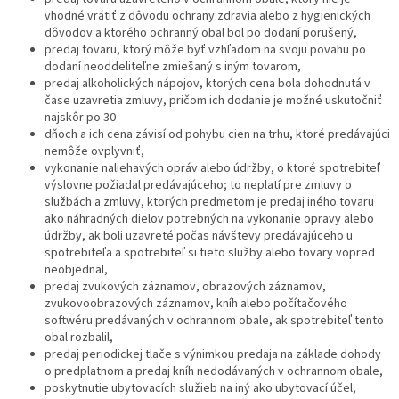
vhodné vrátiť z dôvodu ochrany zdravia alebo z hygienických
dôvodov a ktorého ochranný obal bol po dodaní porušený,
predaj tovaru, ktorý môže byť vzhľadom na svoju povahu po
dodaní neoddeliteľne zmiešaný s iným tovarom,
predaj alkoholických nápojov, ktorých cena bola dohodnutá v
čase uzavretia zmluvy, pričom ich dodanie je možné uskutočniť
najskôr po 30
dňoch a ich cena závisí od pohybu cien na trhu, ktoré predávajúci
nemôže ovplyvniť,
vykonanie naliehavých opráv alebo údržby, o ktoré spotrebiteľ
výslovne požiadal predávajúceho; to neplatí pre zmluvy o
službách a zmluvy, ktorých predmetom je predaj iného tovaru
ako náhradných dielov potrebných na vykonanie opravy alebo
údržby, ak boli uzavreté počas návštevy predávajúceho u
spotrebiteľa a spotrebiteľ si tieto služby alebo tovary vopred
neobjednal,
predaj zvukových záznamov, obrazových záznamov,
zvukovoobrazových záznamov, kníh alebo počítačového
softwéru predávaných v ochrannom obale, ak spotrebiteľ tento
obal rozbalil,
predaj periodickej tlače s výnimkou predaja na základe dohody
o predplatnom a predaj kníh nedodávaných v ochrannom obale,
poskytnutie ubytovacích služieb na iný ako ubytovací účel,