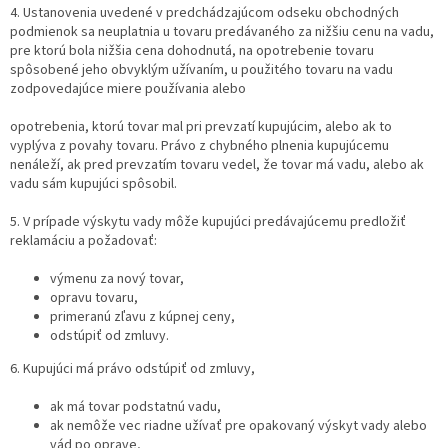
4. Ustanovenia uvedené v predchádzajúcom odseku obchodných
podmienok sa neuplatnia u tovaru predávaného za nižšiu cenu na vadu,
pre ktorú bola nižšia cena dohodnutá, na opotrebenie tovaru
spôsobené jeho obvyklým užívaním, u použitého tovaru na vadu
zodpovedajúce miere používania alebo
opotrebenia, ktorú tovar mal pri prevzatí kupujúcim, alebo ak to
vyplýva z povahy tovaru. Právo z chybného plnenia kupujúcemu
nenáleží, ak pred prevzatím tovaru vedel, že tovar má vadu, alebo ak
vadu sám kupujúci spôsobil.
5. V prípade výskytu vady môže kupujúci predávajúcemu predložiť
reklamáciu a požadovať:
výmenu za nový tovar,
opravu tovaru,
primeranú zľavu z kúpnej ceny,
odstúpiť od zmluvy.
6. Kupujúci má právo odstúpiť od zmluvy,
ak má tovar podstatnú vadu,
ak nemôže vec riadne užívať pre opakovaný výskyt vady alebo
vád po oprave,