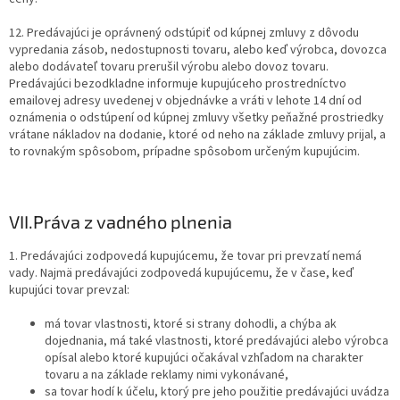
12. Predávajúci je oprávnený odstúpiť od kúpnej zmluvy z dôvodu
vypredania zásob, nedostupnosti tovaru, alebo keď výrobca, dovozca
alebo dodávateľ tovaru prerušil výrobu alebo dovoz tovaru.
Predávajúci bezodkladne informuje kupujúceho prostredníctvo
emailovej adresy uvedenej v objednávke a vráti v lehote 14 dní od
oznámenia o odstúpení od kúpnej zmluvy všetky peňažné prostriedky
vrátane nákladov na dodanie, ktoré od neho na základe zmluvy prijal, a
to rovnakým spôsobom, prípadne spôsobom určeným kupujúcim.
VII.
Práva z vadného plnenia
1. Predávajúci zodpovedá kupujúcemu, že tovar pri prevzatí nemá
vady. Najmä predávajúci zodpovedá kupujúcemu, že v čase, keď
kupujúci tovar prevzal:
má tovar vlastnosti, ktoré si strany dohodli, a chýba ak
dojednania, má také vlastnosti, ktoré predávajúci alebo výrobca
opísal alebo ktoré kupujúci očakával vzhľadom na charakter
tovaru a na základe reklamy nimi vykonávané,
sa tovar hodí k účelu, ktorý pre jeho použitie predávajúci uvádza