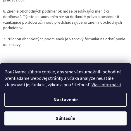
predávajúcim
6. Znenie obchodných podmienok môže predávajúci meniť či
doplňovať. Týmto ustanovením nie sú dotknuté práva a povinnosti
vznikajúce po dobu účinnosti predchádzajúceho znenia obchodných
podmienok.
7. Prílohou obchodných podmienok je vzorový formulár na odstúpenie
od zmluvy.
Tieto obchodné podmienky nadobúdajú účinnosti dňom 08.05.2022
Používame súbory cookie, aby sme vám umožnili pohodlné
prehliadanie webovej stránky a vďaka analýze neustále
zlepšovali jej funkcie, výkon a použiteľnosť.
Viac informácií
Z
á
Nastavenie
Vytvoril Shoptet
p
ä
t
Súhlasím
Copyright 2026
Hexim.sk
. Všetky práva vyhradené.
i
e