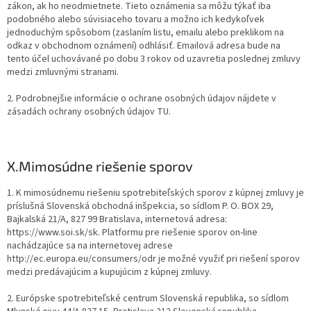
zákon, ak ho neodmietnete. Tieto oznámenia sa môžu týkať iba
podobného alebo súvisiaceho tovaru a možno ich kedykoľvek
jednoduchým spôsobom (zaslaním listu, emailu alebo preklikom na
odkaz v obchodnom oznámení) odhlásiť. Emailová adresa bude na
tento účel uchovávané po dobu 3 rokov od uzavretia poslednej zmluvy
medzi zmluvnými stranami.
2. Podrobnejšie informácie o ochrane osobných údajov nájdete v
zásadách ochrany osobných údajov TU.
X.
Mimosúdne riešenie sporov
1. K mimosúdnemu riešeniu spotrebiteľských sporov z kúpnej zmluvy je
príslušná Slovenská obchodná inšpekcia, so sídlom P. O. BOX 29,
Bajkalská 21/A, 827 99 Bratislava, internetová adresa:
https://www.soi.sk/sk. Platformu pre riešenie sporov on-line
nachádzajúce sa na internetovej adrese
http://ec.europa.eu/consumers/odr je možné využiť pri riešení sporov
medzi predávajúcim a kupujúcim z kúpnej zmluvy.
2. Európske spotrebiteľské centrum Slovenská republika, so sídlom