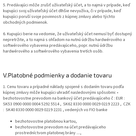
5. Predávajúci môže zrušiť užívateľský účet, a to najmä v prípade, keď
kupujúci svoj užívateľský účet dlhšie nevyužíva, či v prípade, keď
kupujúci poruší svoje povinnosti z kúpnej zmluvy alebo týchto
obchodných podmienok.
6. Kupujúci berie na vedomie, že užívateľský účet nemusí byť dostupný
nepretržite, a to najmä s ohľadom na nutnú údržbu hardwérového a
softwérového vybavenia predávajúceho, popr. nutnú údržbu
hardwérového a softwérového vybavenia tretích osôb.
V.
Platobné podmienky a dodanie tovaru
1. Cenu tovaru a prípadné náklady spojené s dodaním tovaru podľa
kúpnej zmluvy môže kupujúci uhradiť nasledovnými spôsobmi: •
bezhotovostne prevodom na bankový účet predávajúceho č : EUR :
SK53 0900 0000 0004 5292 5514 , SK62 8330 0000 0029 0219 2223 , CZK
: SK40 8330 0000 0029 0219 2231 , vedených vo FIO banke
bezhotovostne platobnou kartou,
bezhotovostne prevodom na účet predávajúceho
prostredníctvom platobnej brány ....,