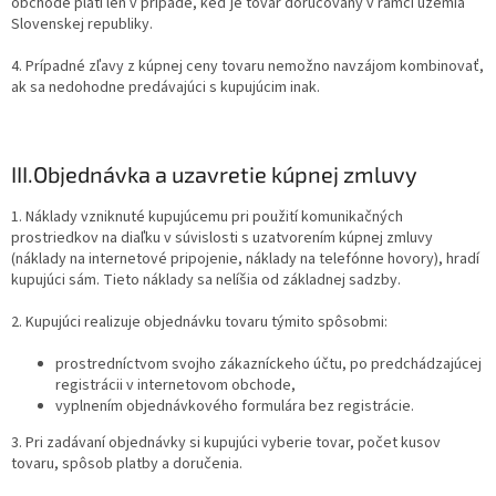
obchode platí len v prípade, keď je tovar doručovaný v rámci územia
Slovenskej republiky.
4. Prípadné zľavy z kúpnej ceny tovaru nemožno navzájom kombinovať,
ak sa nedohodne predávajúci s kupujúcim inak.
III.
Objednávka a uzavretie kúpnej zmluvy
1. Náklady vzniknuté kupujúcemu pri použití komunikačných
prostriedkov na diaľku v súvislosti s uzatvorením kúpnej zmluvy
(náklady na internetové pripojenie, náklady na telefónne hovory), hradí
kupujúci sám. Tieto náklady sa nelíšia od základnej sadzby.
2. Kupujúci realizuje objednávku tovaru týmito spôsobmi:
prostredníctvom svojho zákazníckeho účtu, po predchádzajúcej
registrácii v internetovom obchode,
vyplnením objednávkového formulára bez registrácie.
3. Pri zadávaní objednávky si kupujúci vyberie tovar, počet kusov
tovaru, spôsob platby a doručenia.