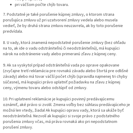
pri väčšom počte chýb tovaru.
7. Podstatné je také porušenie kúpnej zmluvy, o ktorom strana
porušujúca zmluvu už pri uzatvorení zmluvy vedela alebo musela
vedieť, že by druhá strana zmluvu neuzavrela, ak by toto porušenie
predvídala.
8. U vady, ktorá znamená nepodstatné porušenie zmluvy (bez ohľadu
na to, ak ide o vadu odstrániteľnú či neodstrániteľnú), má kupujúci
nárok na odstránenie vady alebo primeranú zľavu z kúpnej ceny.
9. Ak sa vyskytol prípad odstrániteľná vada po oprave opakovane
(zvyčajne tretí reklamácia pre rovnakú závadu alebo štvrtá pre odlišné
závady) alebo má tovar väčší počet chýb (spravidla najmenej tri chyby
súčasne), má kupujúci právo uplatniť požiadavku na zľavu z kúpnej
ceny, výmenu tovaru alebo odstúpiť od zmluvy.
10. Pri uplatnení reklamácie je kupujúci povinný predávajúcemu
oznámiť, aké právo si zvolil. Zmena voľby bez súhlasu predávajúceho je
možná len vtedy, žiadal Ak kupujúci opravu vady, ktorá sa ukáže byť
neodstrániteľná. Nezvolí ak kupujúci si svoje právo z podstatného
porušenia zmluvy včas, má práva rovnaká ako pri nepodstatnom
porušení zmluvy.