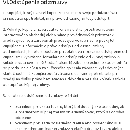
VI.
Odstúpenie od zmluvy
1. Kupujúci, ktorý uzavrel kúpnu zmluvu mimo svoju podnikateľskú
činnosť ako spotrebiteľ, má právo od kúpnej zmluvy odstúpiť.
2. Pokiaľ je kúpna zmluva uzatvorená na diaľku (prostredníctvom
internetového obchodu) alebo mimo prevádzkových priestorov
predávajúceho, a zároveň ak predávajúci včas a riadne poskytol
kupujúcemu informácie o práve odstúpiť od kúpnej zmluvy,
podmienkach, lehote a postupe pri uplatňovaní práva na odstúpenie od
kúpnej zmluvy vrátane formulára na odstúpenie od kúpnej zmluvy (v
súlade s ustanovením § 3 ods. 1 písm. h) zákona o ochrane spotrebiteľa
pri predaji na diaľku) a za súčasného splnenia zákonom vyžadovaných
skutočností, má kupujúci podľa zákona o ochrane spotrebiteľa pri
predaji na diaľku právo bez uvedenia dôvodu a bez akejkoľvek sankcie
odstúpiť od kúpnej zmluvy.
3. Lehota na odstúpenie od zmluvy je 14 dní
okamihom prevzatia tovaru, ktorý bol dodaný ako posledný, ak
je predmetom kúpnej zmluvy objednaný tovar, ktorý sa dodáva
oddelene
okamihom prevzatia posledného dielu alebo posledného kusu,
ak je predmetom kúpnej zmluvy niekoľko druhov tovaru alebo