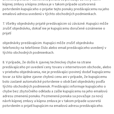
kúpnej zmluvy a kúpna zmluva je v takom prípade uzatvorená
potvrdením kupujúceho o prijatie tejto ponuky predávajúcemu na jeho
emailovú adresu uvedenú v týchto obchodných podmienkach.
7. Všetky objednávky prijaté predávajúcim sú záväzné. Kupujúci môže
zrušiť objednávku, dokiaľ nie je kupujúcemu doručené oznámenie o
prijatí
objednávky predávajúcim. Kupujúci môže zrušiť objednávku
telefonicky na telefónne číslo alebo email predávajúceho uvedený v
týchto obchodných podmienkach.
8. V prípade, že došlo k zjavnej technickej chybe na strane
predávajúceho pri uvedení ceny tovaru v internetovom obchode, alebo
v priebehu objednávania, nie je predávajúci povinný dodať kupujúcemu
tovar za túto úplne zjavne chybnú cenu ani v prípade, že kupujúcemu
bolo zaslané automatické potvrdenie o obdržaní objednávky podľa
týchto obchodných podmienok. Predávajúci informuje kupujúceho o
chybe bez zbytočného odkladu a zašle kupujúcemu na jeho emailovú
adresu zmenenú ponuku. Pozmenená ponuka sa považuje za nový
návrh kúpnej zmluvy a kúpna zmluva je v takom prípade uzavretá
potvrdením o prijatí kupujúcim na emailovú adresu predávajúceho.