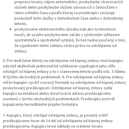
preprava tovaru, nájom automobilov, poskytnutie stravovacích
služieb alebo poskytnutie služieb súvisiacich s činnosťami v
rámci voľného času a podľa ktorej sa predávajúci zaväzuje
poskytnúť tieto služby v dohodnutom čase alebo v dohodnutej
lehote,
poskytovanie elektronického obsahu inak ako na hmotnom
nosiči, ak sa jeho poskytovanie začalo s výslovným súhlasom
spotrebiteľa a spotrebiteľ vyhlásil, že bol riadne poučený o tom,
že vyjadrením tohto súhlasu stráca právo na odstúpenie od
zmluvy.
5. Pre dodržanie lehoty na odstúpenie od kúpnej zmluvy musí kupujúci
odoslať akékoľvek jednoznačné vyhlásenie vyjadrujúce jeho vôľu
odstúpiť od kúpnej zmluvy a to v stanovenej lehote podľa ods. 3 článku
VI týchto obchodných podmienok. 6. Pre odstúpenie od kúpnej zmluvy
môže kupujúci využiť vzorový formulár na odstúpenie od kúpnej zmluvy
poskytovaný predávajúcim. Odstúpenie od kúpnej zmluvy zašle
kupujúci na emailovú alebo doručovaciu adresu predávajúceho
uvedenú v týchto obchodných podmienkach. Predávajúci potvrdí
kupujúcemu bezodkladne prijatie formulára.
7. Kupujúci, ktorý odstúpil od kúpnej zmluvy, je povinný vrátiť
predávajúcemu tovar do 14 dní od odstúpenia od kúpnej zmluvy
predávajúcemu. Kupujúci nesie náklady na vrátenie tovaru