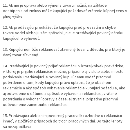
11. Ak nie je oprava alebo výmena tovaru možná, na základe
odstúpenia od zmluvy môže kupujúci požadovať vrátenie kúpnej ceny v
plnej výške.
12. Ak predávajúci preukáže, že kupujúci pred prevzatím o chybe
tovaru vedel alebo ju sám spôsobil, nie je predávajúci povinný nároku
kupujúceho vyhovieť.
13. Kupujúci nemôže reklamovať zľavnený tovar z dôvodu, pre ktorý je
daný tovar zľavnený.
14. Predávajúci je povinný prijať reklamáciu v ktorejkoľvek prevádzke,
v ktorej je prijatie reklamácie možné, prípadne aj v sídle alebo mieste
podnikania. Predávajúci je povinný kupujúcemu vydať písomné
potvrdenie o tom, kedy kupujúci právo uplatnil, čo je obsahom
reklamácie a aký spôsob vybavenia reklamácie kupujúci požaduje, ako
aj potvrdenie o dátume a spôsobe vybavenia reklamácie, vrátane
potvrdenia o vykonaní opravy a čase jej trvania, prípadne písomné
odôvodnenie zamietnutie reklamácie.
15. Predávajúci alebo ním poverený pracovník rozhodne o reklamácii
ihneď, v zložitých prípadoch do troch pracovných dní. Do tejto lehoty
sa nezapočítava