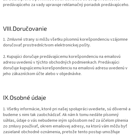
predávajúceho za vady upravuje reklamačný poriadok predávajúceho.
VIII.
Doručovanie
1. Zmluvné strany si môžu všetku písomnú korešpondenciu vzájomne
doručovať prostredníctvom elektronickej pošty.
2. Kupujúci doručuje predávajúcemu korešpondenciu na emailovú
adresu uvedenú v týchto obchodných podmienkach. Predávajúci
doručuje kupujúcemu korešpondenciu na emailovú adresu uvedenú v
jeho zákazníckom účte alebo v objednávke.
IX.
Osobné údaje
1. Všetky informácie, ktoré pri našej spolupráci uvediete, sú dôverné a
budeme s nimi tak zaobchádzať. Ak nám k tomu nedáte písomný
súhlas, údaje o vás nebudeme iným spôsobom než za účelom plnenia
zo zmluvy používať, okrem emailovej adresy, na ktorú vám môžu byť
zasielané obchodné oznámenia, pretože tento postup umožňuje