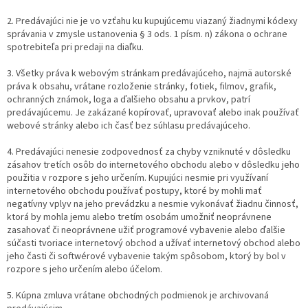
2. Predávajúci nie je vo vzťahu ku kupujúcemu viazaný žiadnymi kódexy
správania v zmysle ustanovenia § 3 ods. 1 písm. n) zákona o ochrane
spotrebiteľa pri predaji na diaľku.
3. Všetky práva k webovým stránkam predávajúceho, najmä autorské
práva k obsahu, vrátane rozloženie stránky, fotiek, filmov, grafik,
ochranných známok, loga a ďalšieho obsahu a prvkov, patrí
predávajúcemu. Je zakázané kopírovať, upravovať alebo inak používať
webové stránky alebo ich časť bez súhlasu predávajúceho.
4. Predávajúci nenesie zodpovednosť za chyby vzniknuté v dôsledku
zásahov tretích osôb do internetového obchodu alebo v dôsledku jeho
použitia v rozpore s jeho určením. Kupujúci nesmie pri využívaní
internetového obchodu používať postupy, ktoré by mohli mať
negatívny vplyv na jeho prevádzku a nesmie vykonávať žiadnu činnosť,
ktorá by mohla jemu alebo tretím osobám umožniť neoprávnene
zasahovať či neoprávnene užiť programové vybavenie alebo ďalšie
súčasti tvoriace internetový obchod a užívať internetový obchod alebo
jeho časti či softwérové vybavenie takým spôsobom, ktorý by bol v
rozpore s jeho určením alebo účelom.
5. Kúpna zmluva vrátane obchodných podmienok je archivovaná