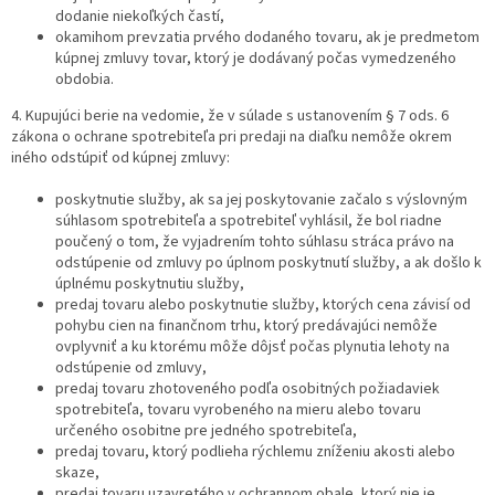
dodanie niekoľkých častí,
okamihom prevzatia prvého dodaného tovaru, ak je predmetom
kúpnej zmluvy tovar, ktorý je dodávaný počas vymedzeného
obdobia.
4. Kupujúci berie na vedomie, že v súlade s ustanovením § 7 ods. 6
zákona o ochrane spotrebiteľa pri predaji na diaľku nemôže okrem
iného odstúpiť od kúpnej zmluvy:
poskytnutie služby, ak sa jej poskytovanie začalo s výslovným
súhlasom spotrebiteľa a spotrebiteľ vyhlásil, že bol riadne
poučený o tom, že vyjadrením tohto súhlasu stráca právo na
odstúpenie od zmluvy po úplnom poskytnutí služby, a ak došlo k
úplnému poskytnutiu služby,
predaj tovaru alebo poskytnutie služby, ktorých cena závisí od
pohybu cien na finančnom trhu, ktorý predávajúci nemôže
ovplyvniť a ku ktorému môže dôjsť počas plynutia lehoty na
odstúpenie od zmluvy,
predaj tovaru zhotoveného podľa osobitných požiadaviek
spotrebiteľa, tovaru vyrobeného na mieru alebo tovaru
určeného osobitne pre jedného spotrebiteľa,
predaj tovaru, ktorý podlieha rýchlemu zníženiu akosti alebo
skaze,
predaj tovaru uzavretého v ochrannom obale, ktorý nie je