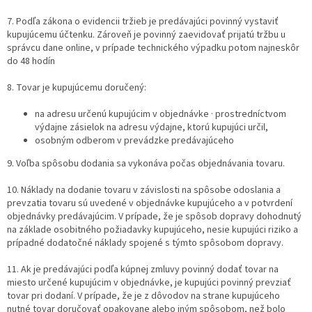
7. Podľa zákona o evidencii tržieb je predávajúci povinný vystaviť
kupujúcemu účtenku. Zároveň je povinný zaevidovať prijatú tržbu u
správcu dane online, v prípade technického výpadku potom najneskôr
do 48 hodín
8. Tovar je kupujúcemu doručený:
na adresu určenú kupujúcim v objednávke · prostredníctvom
výdajne zásielok na adresu výdajne, ktorú kupujúci určil,
osobným odberom v prevádzke predávajúceho
9. Voľba spôsobu dodania sa vykonáva počas objednávania tovaru.
10. Náklady na dodanie tovaru v závislosti na spôsobe odoslania a
prevzatia tovaru sú uvedené v objednávke kupujúceho a v potvrdení
objednávky predávajúcim. V prípade, že je spôsob dopravy dohodnutý
na základe osobitného požiadavky kupujúceho, nesie kupujúci riziko a
prípadné dodatočné náklady spojené s týmto spôsobom dopravy.
11. Ak je predávajúci podľa kúpnej zmluvy povinný dodať tovar na
miesto určené kupujúcim v objednávke, je kupujúci povinný prevziať
tovar pri dodaní. V prípade, že je z dôvodov na strane kupujúceho
nutné tovar doručovať opakovane alebo iným spôsobom, než bolo