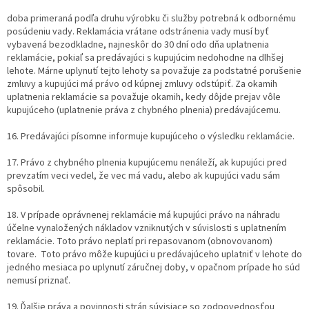
doba primeraná podľa druhu výrobku či služby potrebná k odbornému
posúdeniu vady. Reklamácia vrátane odstránenia vady musí byť
vybavená bezodkladne, najneskôr do 30 dní odo dňa uplatnenia
reklamácie, pokiaľ sa predávajúci s kupujúcim nedohodne na dlhšej
lehote. Márne uplynutí tejto lehoty sa považuje za podstatné porušenie
zmluvy a kupujúci má právo od kúpnej zmluvy odstúpiť. Za okamih
uplatnenia reklamácie sa považuje okamih, kedy dôjde prejav vôle
kupujúceho (uplatnenie práva z chybného plnenia) predávajúcemu.
16. Predávajúci písomne informuje kupujúceho o výsledku reklamácie.
17. Právo z chybného plnenia kupujúcemu nenáleží, ak kupujúci pred
prevzatím veci vedel, že vec má vadu, alebo ak kupujúci vadu sám
spôsobil.
18. V prípade oprávnenej reklamácie má kupujúci právo na náhradu
účelne vynaložených nákladov vzniknutých v súvislosti s uplatnením
reklamácie. Toto právo neplatí pri repasovanom (obnovovanom)
tovare. Toto právo môže kupujúci u predávajúceho uplatniť v lehote do
jedného mesiaca po uplynutí záručnej doby, v opačnom prípade ho súd
nemusí priznať.
19. Ďalšie práva a povinnosti strán súvisiace so zodpovednosťou