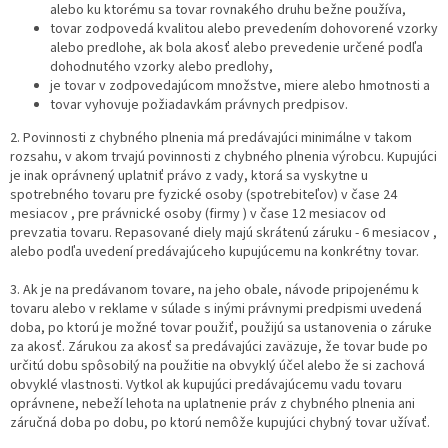
alebo ku ktorému sa tovar rovnakého druhu bežne používa,
tovar zodpovedá kvalitou alebo prevedením dohovorené vzorky
alebo predlohe, ak bola akosť alebo prevedenie určené podľa
dohodnutého vzorky alebo predlohy,
je tovar v zodpovedajúcom množstve, miere alebo hmotnosti a
tovar vyhovuje požiadavkám právnych predpisov.
2. Povinnosti z chybného plnenia má predávajúci minimálne v takom
rozsahu, v akom trvajú povinnosti z chybného plnenia výrobcu. Kupujúci
je inak oprávnený uplatniť právo z vady, ktorá sa vyskytne u
spotrebného tovaru pre fyzické osoby (spotrebiteľov) v čase 24
mesiacov , pre právnické osoby (firmy ) v čase 12 mesiacov od
prevzatia tovaru. Repasované diely majú skrátenú záruku - 6 mesiacov ,
alebo podľa uvedení predávajúceho kupujúcemu na konkrétny tovar.
3. Ak je na predávanom tovare, na jeho obale, návode pripojenému k
tovaru alebo v reklame v súlade s inými právnymi predpismi uvedená
doba, po ktorú je možné tovar použiť, použijú sa ustanovenia o záruke
za akosť. Zárukou za akosť sa predávajúci zaväzuje, že tovar bude po
určitú dobu spôsobilý na použitie na obvyklý účel alebo že si zachová
obvyklé vlastnosti. Vytkol ak kupujúci predávajúcemu vadu tovaru
oprávnene, nebeží lehota na uplatnenie práv z chybného plnenia ani
záručná doba po dobu, po ktorú nemôže kupujúci chybný tovar užívať.