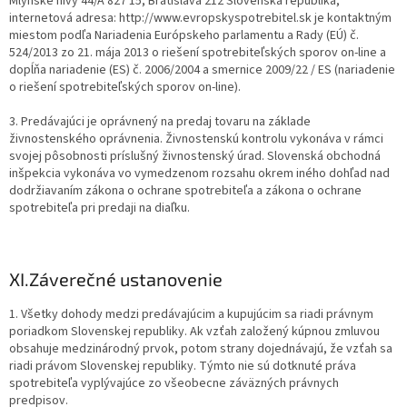
Mlynské nivy 44/A 827 15, Bratislava 212 Slovenská republika,
internetová adresa: http://www.evropskyspotrebitel.sk je kontaktným
miestom podľa Nariadenia Európskeho parlamentu a Rady (EÚ) č.
524/2013 zo 21. mája 2013 o riešení spotrebiteľských sporov on-line a
dopĺňa nariadenie (ES) č. 2006/2004 a smernice 2009/22 / ES (nariadenie
o riešení spotrebiteľských sporov on-line).
3. Predávajúci je oprávnený na predaj tovaru na základe
živnostenského oprávnenia. Živnostenskú kontrolu vykonáva v rámci
svojej pôsobnosti príslušný živnostenský úrad. Slovenská obchodná
inšpekcia vykonáva vo vymedzenom rozsahu okrem iného dohľad nad
dodržiavaním zákona o ochrane spotrebiteľa a zákona o ochrane
spotrebiteľa pri predaji na diaľku.
XI.
Záverečné ustanovenie
1. Všetky dohody medzi predávajúcim a kupujúcim sa riadi právnym
poriadkom Slovenskej republiky. Ak vzťah založený kúpnou zmluvou
obsahuje medzinárodný prvok, potom strany dojednávajú, že vzťah sa
riadi právom Slovenskej republiky. Týmto nie sú dotknuté práva
spotrebiteľa vyplývajúce zo všeobecne záväzných právnych
predpisov.