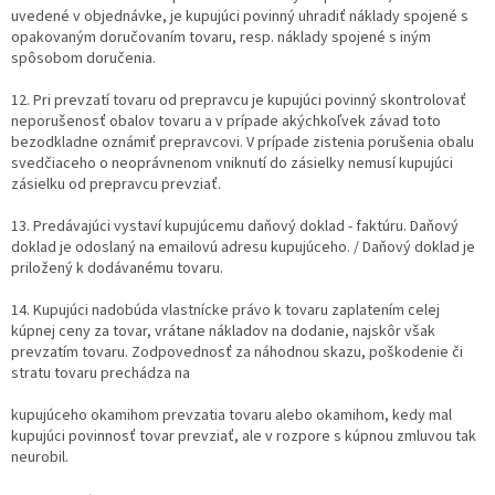
uvedené v objednávke, je kupujúci povinný uhradiť náklady spojené s
opakovaným doručovaním tovaru, resp. náklady spojené s iným
spôsobom doručenia.
12. Pri prevzatí tovaru od prepravcu je kupujúci povinný skontrolovať
neporušenosť obalov tovaru a v prípade akýchkoľvek závad toto
bezodkladne oznámiť prepravcovi. V prípade zistenia porušenia obalu
svedčiaceho o neoprávnenom vniknutí do zásielky nemusí kupujúci
zásielku od prepravcu prevziať.
13. Predávajúci vystaví kupujúcemu daňový doklad - faktúru. Daňový
doklad je odoslaný na emailovú adresu kupujúceho. / Daňový doklad je
priložený k dodávanému tovaru.
14. Kupujúci nadobúda vlastnícke právo k tovaru zaplatením celej
kúpnej ceny za tovar, vrátane nákladov na dodanie, najskôr však
prevzatím tovaru. Zodpovednosť za náhodnou skazu, poškodenie či
stratu tovaru prechádza na
kupujúceho okamihom prevzatia tovaru alebo okamihom, kedy mal
kupujúci povinnosť tovar prevziať, ale v rozpore s kúpnou zmluvou tak
neurobil.