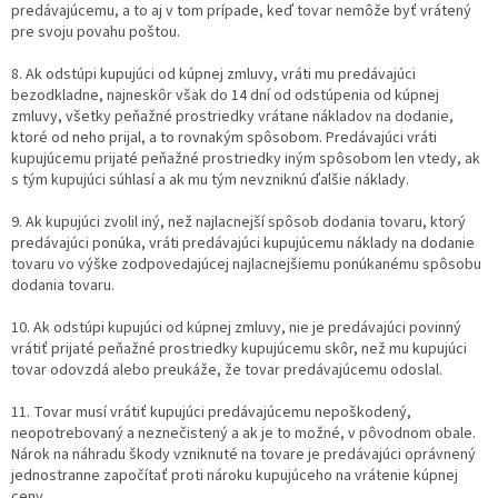
predávajúcemu, a to aj v tom prípade, keď tovar nemôže byť vrátený
pre svoju povahu poštou.
8. Ak odstúpi kupujúci od kúpnej zmluvy, vráti mu predávajúci
bezodkladne, najneskôr však do 14 dní od odstúpenia od kúpnej
zmluvy, všetky peňažné prostriedky vrátane nákladov na dodanie,
ktoré od neho prijal, a to rovnakým spôsobom. Predávajúci vráti
kupujúcemu prijaté peňažné prostriedky iným spôsobom len vtedy, ak
s tým kupujúci súhlasí a ak mu tým nevzniknú ďalšie náklady.
9. Ak kupujúci zvolil iný, než najlacnejší spôsob dodania tovaru, ktorý
predávajúci ponúka, vráti predávajúci kupujúcemu náklady na dodanie
tovaru vo výške zodpovedajúcej najlacnejšiemu ponúkanému spôsobu
dodania tovaru.
10. Ak odstúpi kupujúci od kúpnej zmluvy, nie je predávajúci povinný
vrátiť prijaté peňažné prostriedky kupujúcemu skôr, než mu kupujúci
tovar odovzdá alebo preukáže, že tovar predávajúcemu odoslal.
11. Tovar musí vrátiť kupujúci predávajúcemu nepoškodený,
neopotrebovaný a neznečistený a ak je to možné, v pôvodnom obale.
Nárok na náhradu škody vzniknuté na tovare je predávajúci oprávnený
jednostranne započítať proti nároku kupujúceho na vrátenie kúpnej
ceny.