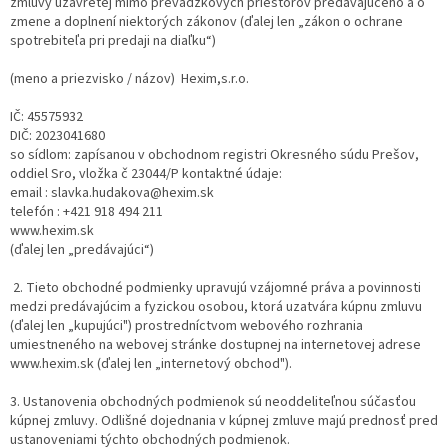
zmluvy uzavretej mimo prevádzkových priestorov predávajúceho a o
zmene a doplnení niektorých zákonov (ďalej len „zákon o ochrane
spotrebiteľa pri predaji na diaľku“)
(meno a priezvisko / názov) Hexim,s.r.o.
IČ: 45575932
DIČ: 2023041680
so sídlom: zapísanou v obchodnom registri Okresného súdu Prešov,
oddiel Sro, vložka č 23044/P kontaktné údaje:
email : slavka.hudakova@hexim.sk
telefón : +421 918 494 211
www.hexim.sk
(ďalej len „predávajúci“)
2. Tieto obchodné podmienky upravujú vzájomné práva a povinnosti
medzi predávajúcim a fyzickou osobou, ktorá uzatvára kúpnu zmluvu
(ďalej len „kupujúci") prostredníctvom webového rozhrania
umiestneného na webovej stránke dostupnej na internetovej adrese
www.hexim.sk (ďalej len „internetový obchod").
3. Ustanovenia obchodných podmienok sú neoddeliteľnou súčasťou
kúpnej zmluvy. Odlišné dojednania v kúpnej zmluve majú prednosť pred
ustanoveniami týchto obchodných podmienok.