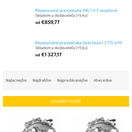
Repasovaná prevodovka JHG 1.4 5 stupňová
Skladom u dodávateľa
(>5 ks)
€859,77
od
Repasovaná prevodovka Seat Ibiza 1.2 TSI |LHY
Skladom u dodávateľa
(>5 ks)
€1 327,17
od
R
a
Najlacnejšie
Najdrahšie
Najpredávanejšie
Abecedne
d
e
n
OTVORIŤ FILTER
i
e
V
p
ý
r
p
o