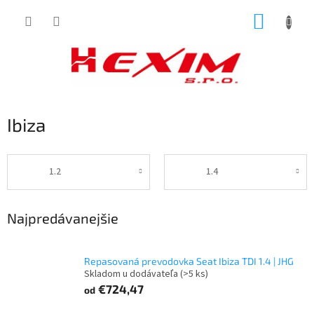
Prejsť
NÁKUP
na
obsah
KOŠÍK
Ibiza
1.2
1.4
Najpredávanejšie
Repasovaná prevodovka Seat Ibiza TDI 1.4 | JHG
Skladom u dodávateľa
(>5 ks)
€724,47
od