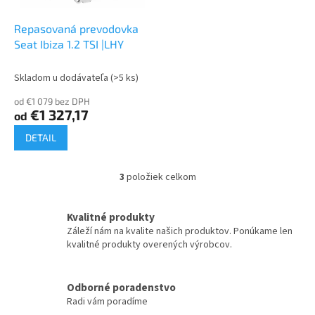
Repasovaná prevodovka
Seat Ibiza 1.2 TSI |LHY
Skladom u dodávateľa
(>5 ks)
od €1 079 bez DPH
€1 327,17
od
DETAIL
3
položiek celkom
O
v
l
Kvalitné produkty
á
Záleží nám na kvalite našich produktov. Ponúkame len
d
kvalitné produkty overených výrobcov.
a
c
i
Odborné poradenstvo
e
Radi vám poradíme
p