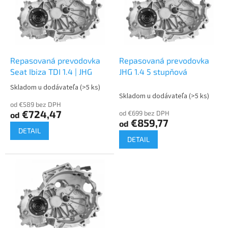
i
d
s
u
p
k
r
t
o
o
d
Repasovaná prevodovka
Repasovaná prevodovka
v
u
Seat Ibiza TDI 1.4 | JHG
JHG 1.4 5 stupňová
k
Skladom u dodávateľa
(>5 ks)
Priemerné
t
Skladom u dodávateľa
(>5 ks)
hodnotenie
o
od €589 bez DPH
produktu
€724,47
od €699 bez DPH
od
v
je
€859,77
od
5,0
DETAIL
z
DETAIL
5
hviezdičiek.