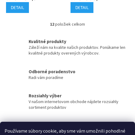
DETAIL
DETAIL
12
položiek celkom
O
v
l
Kvalitné produkty
á
Záleží nám na kvalite našich produktov. Ponúkame len
d
kvalitné produkty overených výrobcov.
a
c
i
Odborné poradenstvo
e
Radi vám poradíme
p
r
v
k
Rozsiahly výber
y
V našom internetovom obchode nájdete rozsiahly
v
sortiment produktov
ý
p
i
Rýchle doručenie
s
Používame súbory cookie, aby sme vám umožnili pohodlné
Tovar sa snažíme doručiť v najkratšom možnom čase.