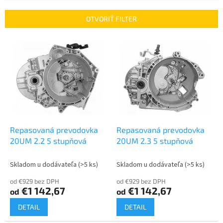
e
n
OTVORIŤ FILTER
i
e
V
p
ý
r
p
o
i
d
s
u
p
k
r
t
o
o
d
Repasovaná prevodovka
Repasovaná prevodovka
v
u
20UM 2.2 5 stupňová
20UM 2.3 5 stupňová
k
t
Skladom u dodávateľa
(>5 ks)
Skladom u dodávateľa
(>5 ks)
o
od €929 bez DPH
od €929 bez DPH
v
€1 142,67
€1 142,67
od
od
DETAIL
DETAIL