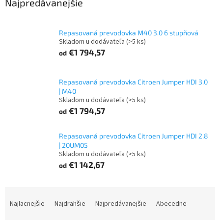
Najpredávanejšie
Repasovaná prevodovka M40 3.0 6 stupňová
Skladom u dodávateľa
(>5 ks)
€1 794,57
od
Repasovaná prevodovka Citroen Jumper HDI 3.0
| M40
Skladom u dodávateľa
(>5 ks)
€1 794,57
od
Repasovaná prevodovka Citroen Jumper HDI 2.8
| 20UM05
Skladom u dodávateľa
(>5 ks)
€1 142,67
od
R
a
Najlacnejšie
Najdrahšie
Najpredávanejšie
Abecedne
d