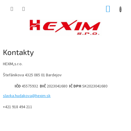
Prejsť
NÁKUP
na
obsah
KOŠÍK
Kontakty
HEXIM,s.r.o.
Štefánikova 4325 085 01 Bardejov
IČO
45575932
DIČ
2023041680
IČ DPH
SK2023041680
slavka.hudakova@hexim.sk
+421 918 494 211