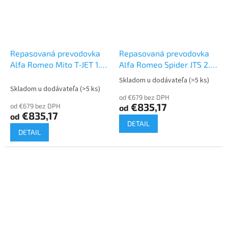
Repasovaná prevodovka
Repasovaná prevodovka
Alfa Romeo Mito T-JET 1.4
Alfa Romeo Spider JTS 2.2
| M32
| M32
Skladom u dodávateľa
(>5 ks)
Priemerné
Skladom u dodávateľa
(>5 ks)
hodnotenie
od €679 bez DPH
produktu
€835,17
od €679 bez DPH
od
je
€835,17
od
4,0
DETAIL
z
DETAIL
5
hviezdičiek.