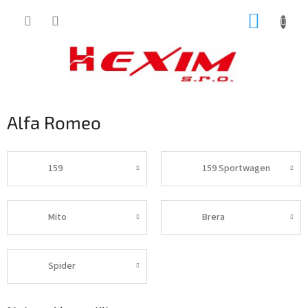
Prejsť
NÁKUP
na
obsah
KOŠÍK
Alfa Romeo
159
159 Sportwagen
Mito
Brera
Spider