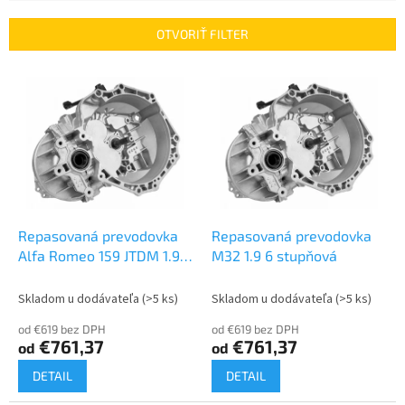
e
n
OTVORIŤ FILTER
i
e
V
p
ý
r
p
o
i
d
s
u
p
k
r
t
o
o
d
Repasovaná prevodovka
Repasovaná prevodovka
v
u
Alfa Romeo 159 JTDM 1.9 |
M32 1.9 6 stupňová
k
M32
t
Skladom u dodávateľa
(>5 ks)
Skladom u dodávateľa
(>5 ks)
o
od €619 bez DPH
od €619 bez DPH
v
€761,37
€761,37
od
od
DETAIL
DETAIL