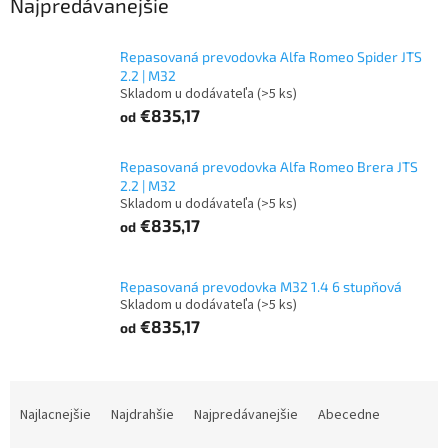
Najpredávanejšie
Repasovaná prevodovka Alfa Romeo Spider JTS
2.2 | M32
Skladom u dodávateľa
(>5 ks)
€835,17
od
Repasovaná prevodovka Alfa Romeo Brera JTS
2.2 | M32
Skladom u dodávateľa
(>5 ks)
€835,17
od
Repasovaná prevodovka M32 1.4 6 stupňová
Skladom u dodávateľa
(>5 ks)
€835,17
od
R
a
Najlacnejšie
Najdrahšie
Najpredávanejšie
Abecedne
d