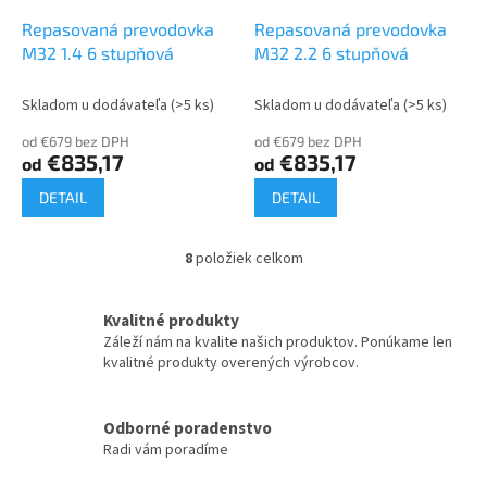
Repasovaná prevodovka
Repasovaná prevodovka
M32 1.4 6 stupňová
M32 2.2 6 stupňová
Skladom u dodávateľa
(>5 ks)
Skladom u dodávateľa
(>5 ks)
od €679 bez DPH
od €679 bez DPH
€835,17
€835,17
od
od
DETAIL
DETAIL
8
položiek celkom
O
v
l
Kvalitné produkty
á
Záleží nám na kvalite našich produktov. Ponúkame len
d
kvalitné produkty overených výrobcov.
a
c
i
Odborné poradenstvo
e
Radi vám poradíme
p
r