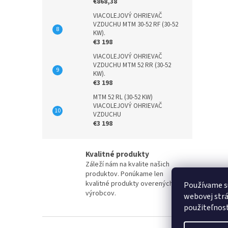
€868,38
VIACOLEJOVÝ OHRIEVAČ
VZDUCHU MTM 30-52 RF (30-52
KW).
€3 198
VIACOLEJOVÝ OHRIEVAČ
VZDUCHU MTM 52 RR (30-52
KW).
€3 198
MTM 52 RL (30-52 KW)
VIACOLEJOVÝ OHRIEVAČ
VZDUCHU
€3 198
Kvalitné produkty
Záleží nám na kvalite našich
produktov. Ponúkame len
kvalitné produkty overených
Používame s
výrobcov.
webovej strá
použiteľnos
Z