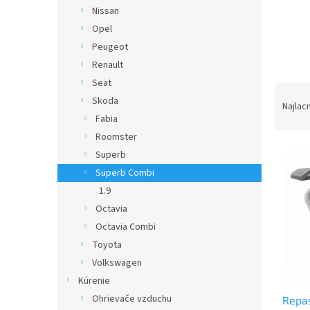
Nissan
Opel
Peugeot
Renault
Seat
R
Skoda
a
Najlac
Fabia
d
e
Roomster
V
n
Superb
ý
i
Superb Combi
p
e
1.9
i
p
Octavia
s
r
p
o
Octavia Combi
r
d
Toyota
o
u
Volkswagen
d
k
Kúrenie
u
t
Ohrievače vzduchu
Repa
k
o