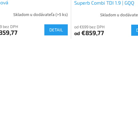
ňová
Superb Combi TDI 1.9 | GQQ
Skladom u dodávateľa
(>5 ks)
Skladom u dodávat
9 bez DPH
od €699 bez DPH
DETAIL
859,77
€859,77
od
O
v
l
á
d
a
c
i
e
p
r
v
k
y
v
ý