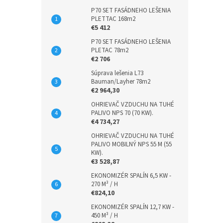
P70 SET FASÁDNEHO LEŠENIA
PLETTAC 168m2
€5 412
P70 SET FASÁDNEHO LEŠENIA
PLETAC 78m2
€2 706
Súprava lešenia L73
Bauman/Layher 78m2
€2 964,30
OHRIEVAČ VZDUCHU NA TUHÉ
PALIVO NPS 70 (70 KW).
€4 734,27
OHRIEVAČ VZDUCHU NA TUHÉ
PALIVO MOBILNÝ NPS 55 M (55
KW).
€3 528,87
EKONOMIZÉR SPALÍN 6,5 KW -
270 M³ / H
€824,10
EKONOMIZÉR SPALÍN 12,7 KW -
450 M³ / H