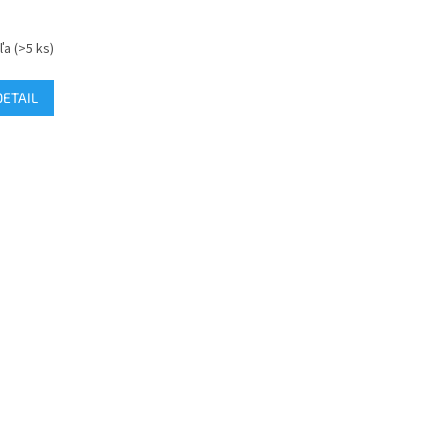
eľa
(>5 ks)
DETAIL