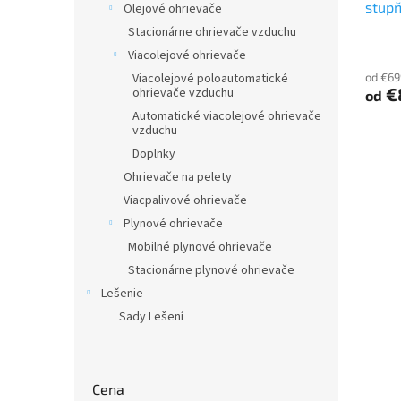
stup
t
Olejové ohrievače
v
o
Stacionárne ohrievače vzduchu
v
Viacolejové ohrievače
od €69
Viacolejové poloautomatické
€
ohrievače vzduchu
od
Automatické viacolejové ohrievače
vzduchu
Doplnky
Ohrievače na pelety
Viacpalivové ohrievače
Plynové ohrievače
Mobilné plynové ohrievače
Stacionárne plynové ohrievače
Lešenie
Sady Lešení
Cena