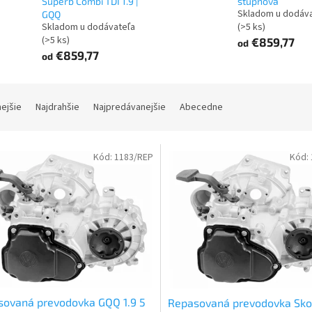
Superb Combi TDI 1.9 |
stupňová
Skladom u dodáv
GQQ
Skladom u dodávateľa
(>5 ks)
(>5 ks)
€859,77
od
€859,77
od
nejšie
Najdrahšie
Najpredávanejšie
Abecedne
Kód:
1183/REP
Kód:
sovaná prevodovka GQQ 1.9 5
Repasovaná prevodovka Sk