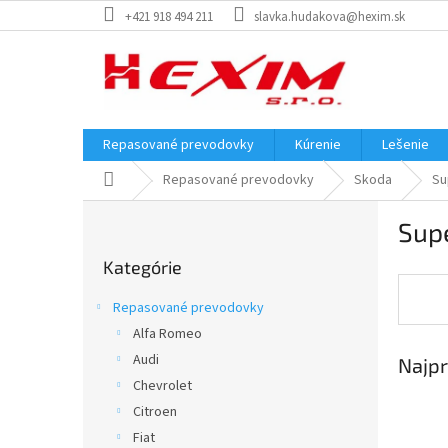
Prejsť
+421 918 494 211
slavka.hudakova@hexim.sk
na
obsah
Repasované prevodovky
Kúrenie
Lešenie
Domov
Repasované prevodovky
Skoda
Su
B
Sup
o
Preskočiť
č
Kategórie
kategórie
n
ý
Repasované prevodovky
p
Alfa Romeo
a
Audi
Najpr
n
e
Chevrolet
l
Citroen
Fiat