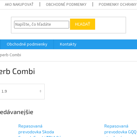
AKO NAKUPOVAŤ
OBCHODNÉ PODMIENKY
PODMIENKY OCHRANY
HĽADAŤ
Obchodné podmienky
Kontakty
perb Combi
erb Combi
1.9
edávanejšie
Repasovaná
Repasovaná
prevodovka Skoda
prevodovka GQQ 