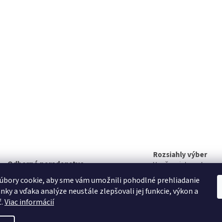
Rozsiahly výber
Odborné poradenstvo
V našom internetovom
Radi vám poradíme
nájdete rozsiahly sort
úbory cookie, aby sme vám umožnili pohodlné prehliadanie
produktov
nky a vďaka analýze neustále zlepšovali jej funkcie, výkon a
ť.
Viac informácií