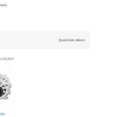
ateľa
2
položiek celkom
1186/REP
oda