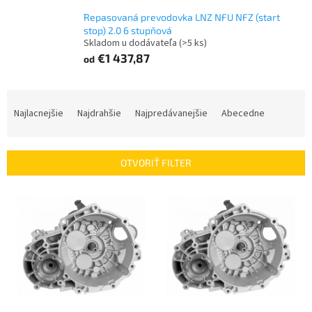
Repasovaná prevodovka LNZ NFU NFZ (start
stop) 2.0 6 stupňová
Skladom u dodávateľa
(>5 ks)
€1 437,87
od
R
a
Najlacnejšie
Najdrahšie
Najpredávanejšie
Abecedne
d
e
n
OTVORIŤ FILTER
i
e
V
p
ý
r
p
o
i
d
s
u
p
k
r
t
o
o