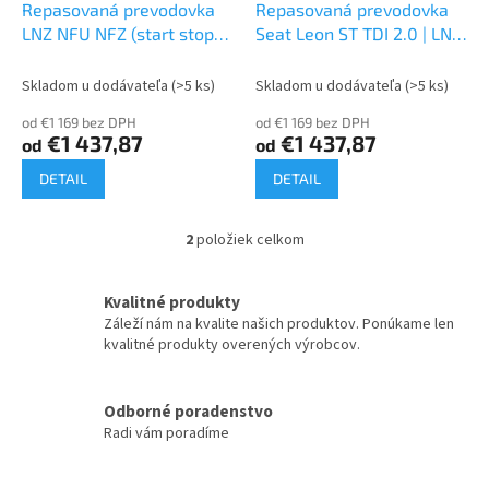
d
Repasovaná prevodovka
Repasovaná prevodovka
v
u
LNZ NFU NFZ (start stop)
Seat Leon ST TDI 2.0 | LNZ
k
2.0 6 stupňová
(start stop)
t
Skladom u dodávateľa
(>5 ks)
Skladom u dodávateľa
(>5 ks)
o
od €1 169 bez DPH
od €1 169 bez DPH
v
€1 437,87
€1 437,87
od
od
DETAIL
DETAIL
2
položiek celkom
O
v
l
Kvalitné produkty
á
Záleží nám na kvalite našich produktov. Ponúkame len
d
kvalitné produkty overených výrobcov.
a
c
i
Odborné poradenstvo
e
Radi vám poradíme
p
r
v