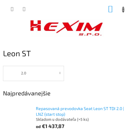
Prejsť
NÁKUP
na
obsah
KOŠÍK
Leon ST
2.0
Najpredávanejšie
Repasovaná prevodovka Seat Leon ST TDI 2.0 |
LNZ (start stop)
Skladom u dodávateľa
(>5 ks)
€1 437,87
od