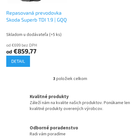
Repasovaná prevodovka
Skoda Superb TDI 1.9 | GQQ
Skladom u dodávateľa
(>5 ks)
od €699 bez DPH
€859,77
od
DETAIL
3
položiek celkom
O
v
l
Kvalitné produkty
á
Záleží nám na kvalite našich produktov. Ponúkame len
d
kvalitné produkty overených výrobcov.
a
c
i
Odborné poradenstvo
e
Radi vám poradíme
p