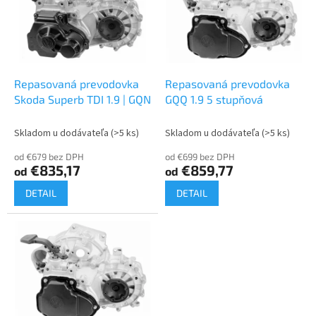
i
d
s
u
p
k
r
t
o
o
d
Repasovaná prevodovka
Repasovaná prevodovka
v
u
Skoda Superb TDI 1.9 | GQN
GQQ 1.9 5 stupňová
k
t
Skladom u dodávateľa
(>5 ks)
Skladom u dodávateľa
(>5 ks)
o
od €679 bez DPH
od €699 bez DPH
v
€835,17
€859,77
od
od
DETAIL
DETAIL