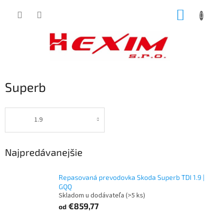
Prejsť
NÁKUP
na
obsah
KOŠÍK
Superb
1.9
Najpredávanejšie
Repasovaná prevodovka Skoda Superb TDI 1.9 |
GQQ
Skladom u dodávateľa
(>5 ks)
€859,77
od