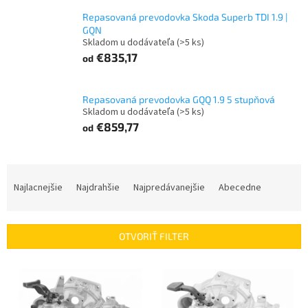
Repasovaná prevodovka Skoda Superb TDI 1.9 |
GQN
Skladom u dodávateľa
(>5 ks)
€835,17
od
Repasovaná prevodovka GQQ 1.9 5 stupňová
Skladom u dodávateľa
(>5 ks)
€859,77
od
R
a
Najlacnejšie
Najdrahšie
Najpredávanejšie
Abecedne
d
e
n
OTVORIŤ FILTER
i
e
V
p
ý
r
p
o