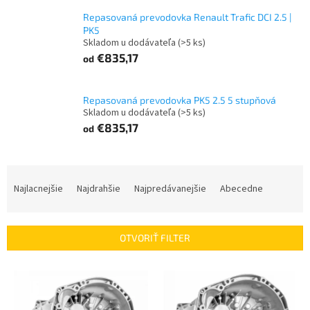
Repasovaná prevodovka Renault Trafic DCI 2.5 |
PK5
Skladom u dodávateľa
(>5 ks)
€835,17
od
Repasovaná prevodovka PK5 2.5 5 stupňová
Skladom u dodávateľa
(>5 ks)
€835,17
od
R
a
Najlacnejšie
Najdrahšie
Najpredávanejšie
Abecedne
d
e
n
OTVORIŤ FILTER
i
e
V
p
ý
r
p
o