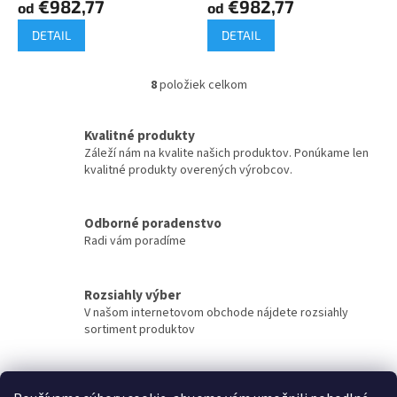
€982,77
€982,77
od
od
DETAIL
DETAIL
8
položiek celkom
O
v
l
Kvalitné produkty
á
Záleží nám na kvalite našich produktov. Ponúkame len
d
kvalitné produkty overených výrobcov.
a
c
i
Odborné poradenstvo
e
Radi vám poradíme
p
r
v
k
Rozsiahly výber
y
V našom internetovom obchode nájdete rozsiahly
v
sortiment produktov
ý
p
i
Rýchle doručenie
s