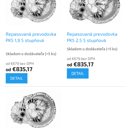
i
d
s
u
p
k
r
t
o
o
d
Repasovaná prevodovka
Repasovaná prevodovka
v
u
PK5 1,9 5 stupňová
PK5 2.5 5 stupňová
k
Skladom u dodávateľa
(>5 ks)
Priemerné
t
Skladom u dodávateľa
(>5 ks)
hodnotenie
o
od €679 bez DPH
produktu
€835,17
od €679 bez DPH
od
v
je
€835,17
od
4,0
DETAIL
z
DETAIL
5
hviezdičiek.