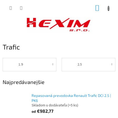
Prejsť
NÁKUP
na
obsah
KOŠÍK
Trafic
1.9
2.5
Najpredávanejšie
Repasovaná prevodovka Renault Trafic DCI 2.5 |
PK6
Skladom u dodávateľa
(>5 ks)
€982,77
od