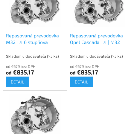
i
d
s
u
p
k
r
t
o
o
d
Repasovaná prevodovka
Repasovaná prevodovka
v
u
M32 1.4 6 stupňová
Opel Cascada 1.4 | M32
k
t
Skladom u dodávateľa
(>5 ks)
Skladom u dodávateľa
(>5 ks)
o
od €679 bez DPH
od €679 bez DPH
v
€835,17
€835,17
od
od
DETAIL
DETAIL