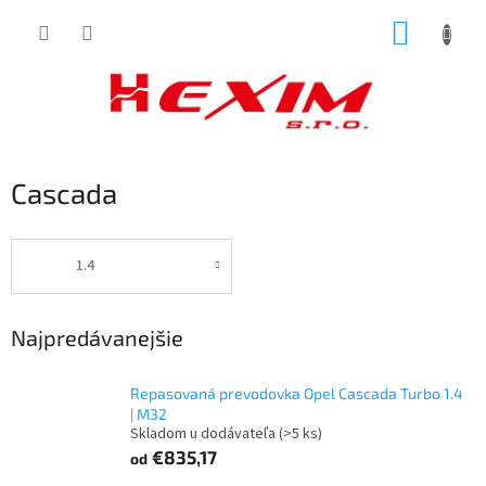
Prejsť
NÁKUP
na
obsah
KOŠÍK
Cascada
1.4
Najpredávanejšie
Repasovaná prevodovka Opel Cascada Turbo 1.4
| M32
Skladom u dodávateľa
(>5 ks)
€835,17
od