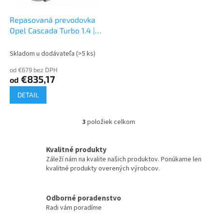
Repasovaná prevodovka
Opel Cascada Turbo 1.4 |
M32
Skladom u dodávateľa
(>5 ks)
od €679 bez DPH
€835,17
od
DETAIL
3
položiek celkom
O
v
l
Kvalitné produkty
á
Záleží nám na kvalite našich produktov. Ponúkame len
d
kvalitné produkty overených výrobcov.
a
c
i
Odborné poradenstvo
e
Radi vám poradíme
p