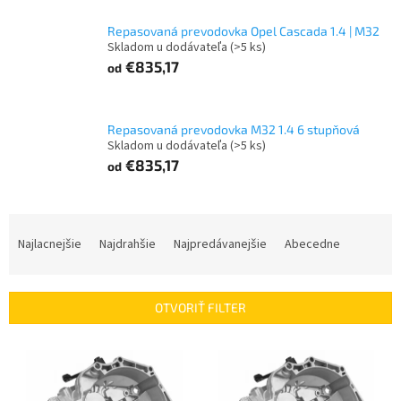
Repasovaná prevodovka Opel Cascada 1.4 | M32
Skladom u dodávateľa
(>5 ks)
€835,17
od
Repasovaná prevodovka M32 1.4 6 stupňová
Skladom u dodávateľa
(>5 ks)
€835,17
od
R
a
Najlacnejšie
Najdrahšie
Najpredávanejšie
Abecedne
d
e
n
OTVORIŤ FILTER
i
e
V
p
ý
r
p
o