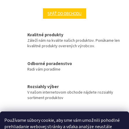
SPÄŤ DO OBCHODU
Kvalitné produkty
Záleží nám na kvalite našich produktov. Ponúkame len
kvalitné produkty overených výrobcov.
Odborné poradenstvo
Radi vám poradíme
Rozsiahly výber
V našom internetovom obchode nájdete rozsiahly
sortiment produktov
Rýchle doručenie
Používame súbory cookie, aby sme vám umožnili pohodlné
Tovar sa snažíme doručiť v najkratšom možnom čase.
prehliadanie webovej stránky a vďaka analýze neustále