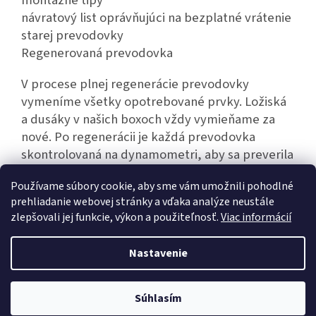
montážne tipy
návratový list oprávňujúci na bezplatné vrátenie
starej prevodovky
Regenerovaná prevodovka
V procese plnej regenerácie prevodovky
vymeníme všetky opotrebované prvky. Ložiská
a dusáky v našich boxoch vždy vymieňame za
nové. Po regenerácii je každá prevodovka
skontrolovaná na dynamometri, aby sa preverila
jej bezporuchová prevádzka.
Používame súbory cookie, aby sme vám umožnili pohodlné
prehliadanie webovej stránky a vďaka analýze neustále
zlepšovali jej funkcie, výkon a použiteľnosť.
Viac informácií
Z
á
Nastavenie
Vytvoril Shoptet
p
ä
t
Súhlasím
Copyright 2026
Hexim.sk
. Všetky práva vyhradené.
i