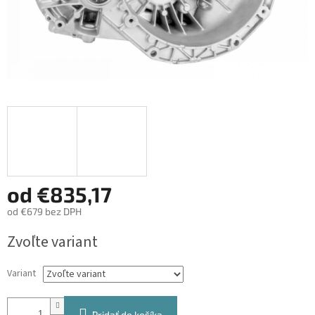
od
€835,17
od
€679
bez DPH
Jednotková
Zvoľte variant
cena:
Variant
Pridať do košíka