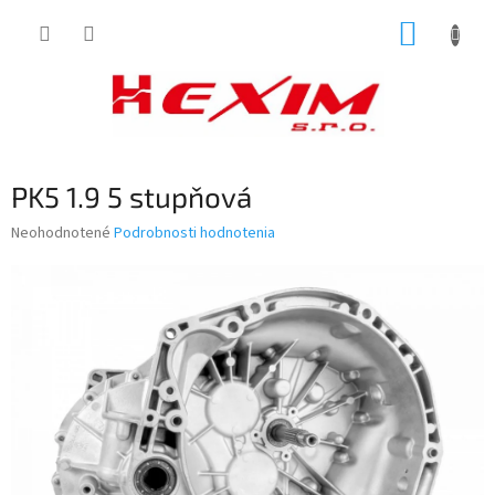
Prejsť
NÁKUP
na
obsah
KOŠÍK
PK5 1.9 5 stupňová
Priemerné
Neohodnotené
Podrobnosti hodnotenia
hodnotenie
produktu
je
0,0
z
5
hviezdičiek.