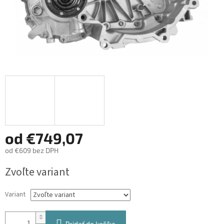
od
€749,07
od
€609
bez DPH
Jednotková
Zvoľte variant
cena:
Variant
Pridať do košíka