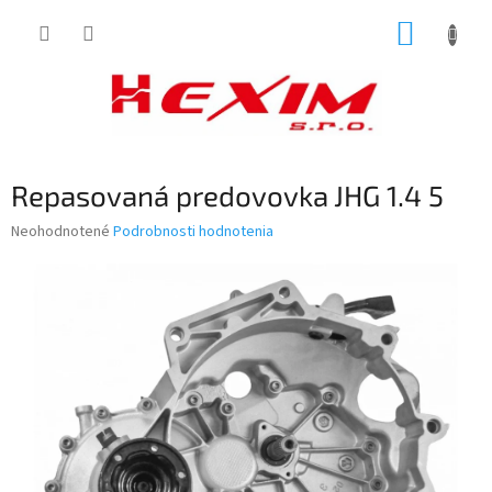
Prejsť
NÁKUP
na
obsah
KOŠÍK
Repasovaná predovovka JHG 1.4 5
Priemerné
Neohodnotené
Podrobnosti hodnotenia
hodnotenie
produktu
je
0,0
z
5
hviezdičiek.