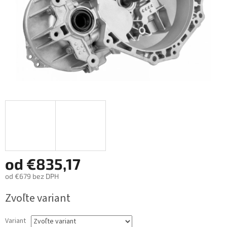
od
€835,17
od
€679
bez DPH
Jednotková
Zvoľte variant
cena:
Variant