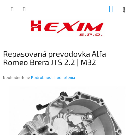
Prejsť
NÁKUP
na
obsah
KOŠÍK
Repasovaná prevodovka Alfa
Romeo Brera JTS 2.2 | M32
Priemerné
Neohodnotené
Podrobnosti hodnotenia
hodnotenie
produktu
je
0,0
z
5
hviezdičiek.