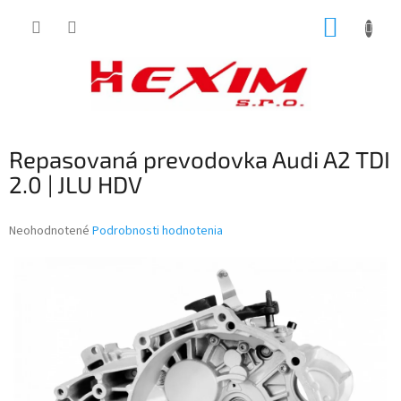
Prejsť
NÁKUP
na
obsah
KOŠÍK
Repasovaná prevodovka Audi A2 TDI
2.0 | JLU HDV
Priemerné
Neohodnotené
Podrobnosti hodnotenia
hodnotenie
produktu
je
0,0
z
5
hviezdičiek.