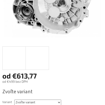
od
€613,77
od
€499
bez DPH
Jednotková
Zvoľte variant
cena:
Variant