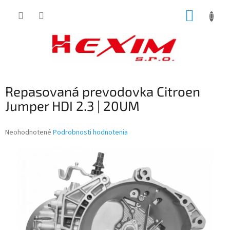
Prejsť
NÁKUP
na
obsah
KOŠÍK
Repasovaná prevodovka Citroen
Jumper HDI 2.3 | 20UM
Priemerné
Neohodnotené
Podrobnosti hodnotenia
hodnotenie
produktu
je
0,0
z
5
hviezdičiek.