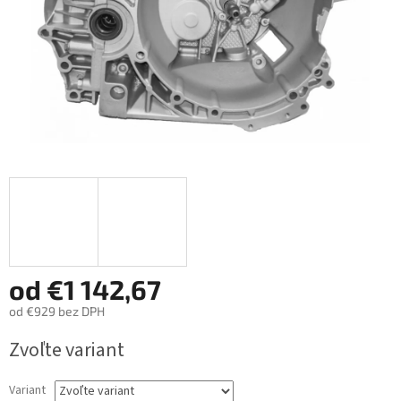
od
€1 142,67
od
€929
bez DPH
Jednotková
Zvoľte variant
cena:
Variant