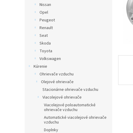
Nissan
Opel
Peugeot
Renault
Seat
Skoda
Toyota
Volkswagen
Kúrenie
Ohrievače vzduchu
Olejové ohrievače
Stacionárne ohrievače vzduchu
Viacolejové ohrievače
Viacolejové poloautomatické
ohrievače vzduchu
Automatické viacolejové ohrievače
vzduchu
Doplnky