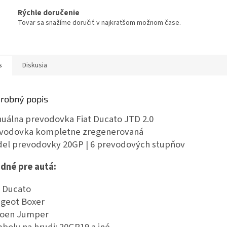
Rýchle doručenie
Tovar sa snažíme doručiť v najkratšom možnom čase.
s
Diskusia
robný popis
uálna prevodovka Fiat Ducato JTD 2.0
vodovka kompletne zregenerovaná
el prevodovky 20GP | 6 prevodových stupňov
dné pre autá:
t Ducato
geot Boxer
roen Jumper
boly na hrudi: 20GP19 a iné