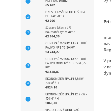
PLETTAC 168m2
€5 412
P70 SET FASÁDNEHO LEŠENIA
PLETAC 78m2
€2 706
Pri
Súprava lešenia L73
Bauman/Layher 78m2
€2 964,30
mon
náv
OHRIEVAČ VZDUCHU NA TUHÉ
PALIVO NPS 70 (70 KW).
Reg
€4 734,27
OHRIEVAČ VZDUCHU NA TUHÉ
V p
PALIVO MOBILNÝ NPS 55 M (55
v n
KW).
€3 528,87
dyn
EKONOMIZÉR SPALÍN 6,5 KW -
270 M³ / H
€824,10
EKONOMIZÉR SPALÍN 12,7 KW -
450 M³ / H
€868,38
VIACOLEJOVÝ OHRIEVAČ