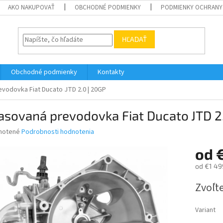
AKO NAKUPOVAŤ
OBCHODNÉ PODMIENKY
PODMIENKY OCHRANY
HĽADAŤ
Obchodné podmienky
Kontakty
vodovka Fiat Ducato JTD 2.0 | 20GP
sovaná prevodovka Fiat Ducato JTD 2
né
notené
Podrobnosti hodnotenia
nie
od
u
od
€1 49
Jednotk
Zvoľte
cena:
iek.
Variant