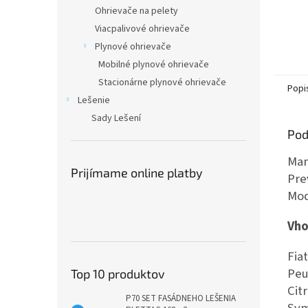
Ohrievače na pelety
Viacpalivové ohrievače
Plynové ohrievače
Mobilné plynové ohrievače
Stacionárne plynové ohrievače
Popi
Lešenie
Sady Lešení
Pod
Man
Prijímame online platby
Pre
Mod
Vho
Fia
Peu
Top 10 produktov
Cit
P70 SET FASÁDNEHO LEŠENIA
Sym