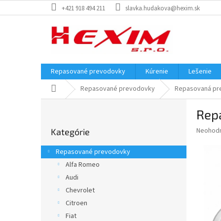
Prejsť
+421 918 494 211
slavka.hudakova@hexim.sk
na
obsah
Repasované prevodovky
Kúrenie
Lešenie
Domov
Repasované prevodovky
Repasovaná pre
B
Repa
o
Preskočiť
č
Priemer
Neohod
Kategórie
kategórie
n
hodnote
ý
produkt
Repasované prevodovky
p
je
Alfa Romeo
0,0
a
z
Audi
n
5
e
Chevrolet
hviezdič
l
Citroen
Fiat