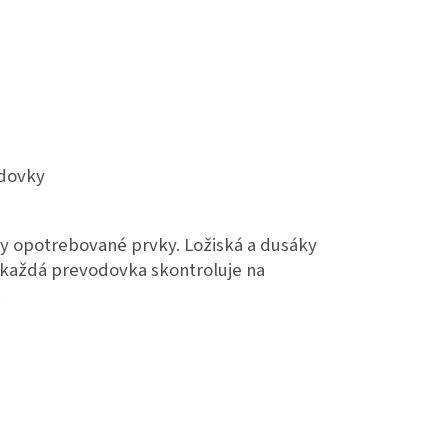
odovky
y opotrebované prvky. Ložiská a dusáky
 každá prevodovka skontroluje na
.