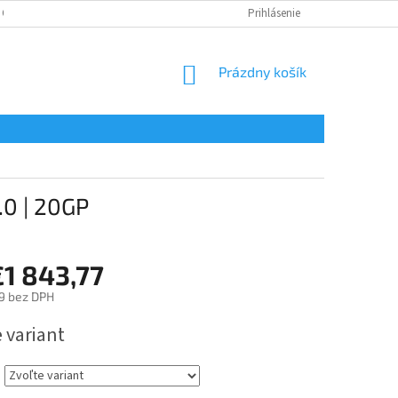
 OSOBNÝCH ÚDAJOV
Prihlásenie
NÁKUPNÝ
Prázdny košík
KOŠÍK
.0 | 20GP
€1 843,77
9
bez DPH
ová
 variant