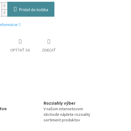
Pridať do košíka
informácie
OPÝTAŤ SA
ZDIEĽAŤ
Rozsiahly výber
tvo
V našom internetovom
obchode nájdete rozsiahly
sortiment produktov