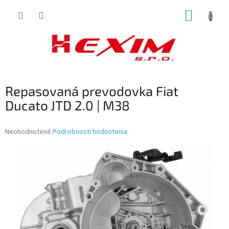
Prejsť
NÁKUP
na
obsah
KOŠÍK
Repasovaná prevodovka Fiat
Ducato JTD 2.0 | M38
Priemerné
Neohodnotené
Podrobnosti hodnotenia
hodnotenie
produktu
je
0,0
z
5
hviezdičiek.