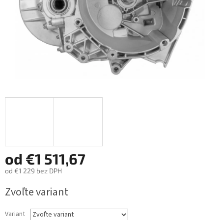
od
€1 511,67
od
€1 229
bez DPH
Jednotková
Zvoľte variant
cena:
Variant