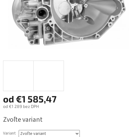
od
€1 585,47
od
€1 289
bez DPH
Jednotková
Zvoľte variant
cena:
Variant