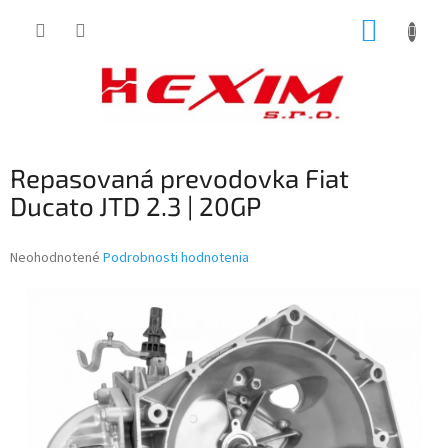
Prejsť
NÁKUP
na
obsah
KOŠÍK
Repasovaná prevodovka Fiat
Ducato JTD 2.3 | 20GP
Priemerné
Neohodnotené
Podrobnosti hodnotenia
hodnotenie
produktu
je
0,0
z
5
hviezdičiek.