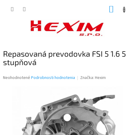
Prejsť
NÁKUP
na
obsah
KOŠÍK
Repasovaná prevodovka FSI 5 1.6 5
stupňová
Priemerné
Neohodnotené
Podrobnosti hodnotenia
Značka:
Hexim
hodnotenie
produktu
je
0,0
z
5
hviezdičiek.