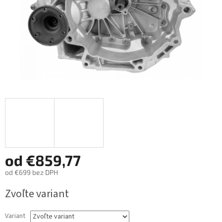
od
€859,77
od
€699
bez DPH
Jednotková
Zvoľte variant
cena:
Variant