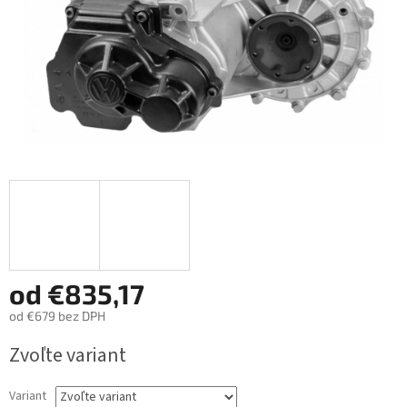
od
€835,17
od
€679
bez DPH
Jednotková
Zvoľte variant
cena:
Variant