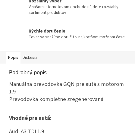
Rozsiahly výber
V našom internetovom obchode nájdete rozsiahly
sortiment produktov
Rýchle doručenie
Tovar sa snažíme doručiť v najkratšom možnom čase.
Popis
Diskusia
Podrobný popis
Manuálna prevodovka GQN pre autá s motorom
1.9
Prevodovka kompletne zregenerovaná
Vhodné pre autá:
Audi A3 TDI 1.9