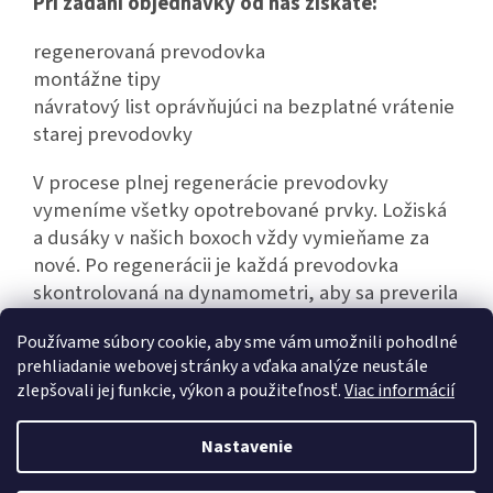
Pri zadaní objednávky od nás získate:
regenerovaná prevodovka
montážne tipy
návratový list oprávňujúci na bezplatné vrátenie
starej prevodovky
V procese plnej regenerácie prevodovky
vymeníme všetky opotrebované prvky. Ložiská
a dusáky v našich boxoch vždy vymieňame za
nové. Po regenerácii je každá prevodovka
skontrolovaná na dynamometri, aby sa preverila
jej bezporuchová prevádzka.
Používame súbory cookie, aby sme vám umožnili pohodlné
prehliadanie webovej stránky a vďaka analýze neustále
zlepšovali jej funkcie, výkon a použiteľnosť.
Viac informácií
Z
á
Nastavenie
Vytvoril Shoptet
p
ä