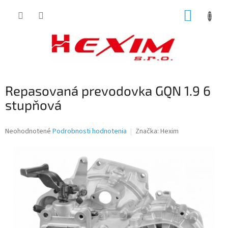
Prejsť
NÁKUP
na
obsah
KOŠÍK
Repasovaná prevodovka GQN 1.9 6
stupňová
Priemerné
Neohodnotené
Podrobnosti hodnotenia
Značka:
Hexim
hodnotenie
produktu
je
0,0
z
5
hviezdičiek.