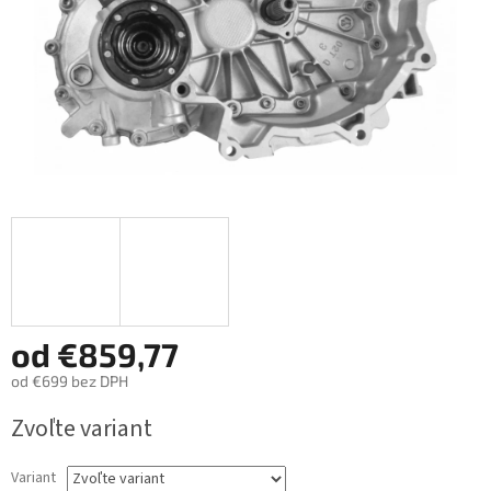
od
€859,77
od
€699
bez DPH
Jednotková
Zvoľte variant
cena:
Variant