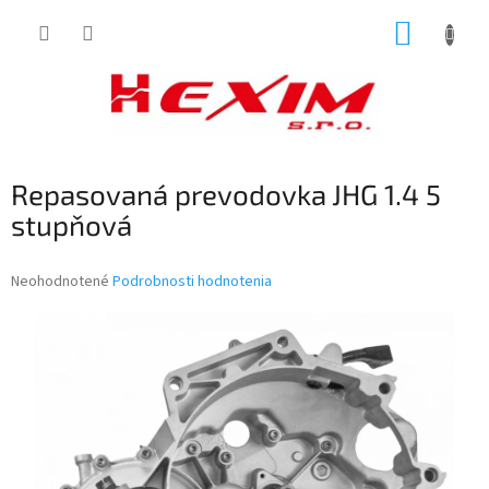
Prejsť
NÁKUP
na
obsah
KOŠÍK
Repasovaná prevodovka JHG 1.4 5
stupňová
Priemerné
Neohodnotené
Podrobnosti hodnotenia
hodnotenie
produktu
je
0,0
z
5
hviezdičiek.