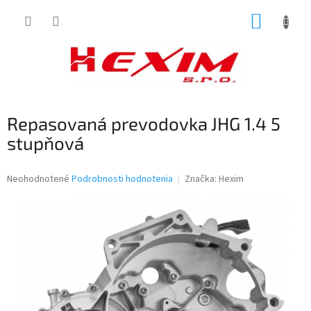
Prejsť
NÁKUP
na
obsah
KOŠÍK
Repasovaná prevodovka JHG 1.4 5
stupňová
Priemerné
Neohodnotené
Podrobnosti hodnotenia
Značka:
Hexim
hodnotenie
produktu
je
0,0
z
5
hviezdičiek.