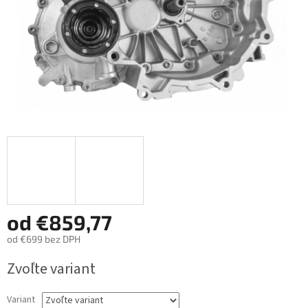
od
€859,77
od
€699
bez DPH
Jednotková
Zvoľte variant
cena:
Variant