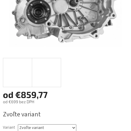
od
€859,77
od
€699
bez DPH
Jednotková
Zvoľte variant
cena:
Variant