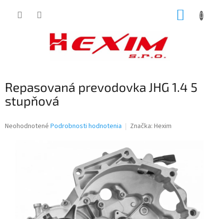
Prejsť
NÁKUP
na
obsah
KOŠÍK
Repasovaná prevodovka JHG 1.4 5
stupňová
Priemerné
Neohodnotené
Podrobnosti hodnotenia
Značka:
Hexim
hodnotenie
produktu
je
0,0
z
5
hviezdičiek.