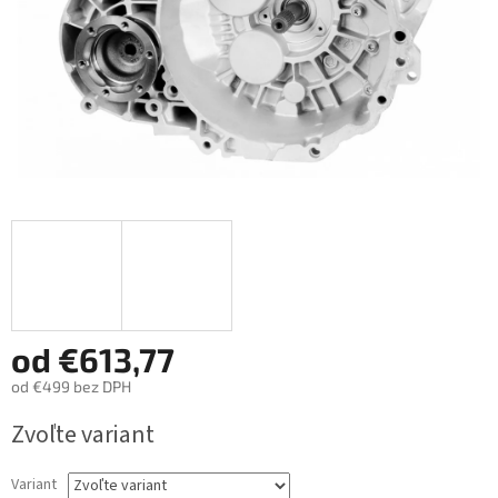
od
€613,77
od
€499
bez DPH
Jednotková
Zvoľte variant
cena:
Variant