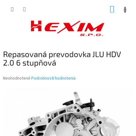
Prejsť
NÁKUP
na
obsah
KOŠÍK
Repasovaná prevodovka JLU HDV
2.0 6 stupňová
Priemerné
Neohodnotené
Podrobnosti hodnotenia
hodnotenie
produktu
je
0,0
z
5
hviezdičiek.