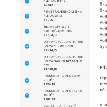
PLETTAC 168m2
Ško
€5 412
Ško
P70 SET FASÁDNEHO LEŠENIA
Vol
PLETAC 78m2
€2 706
Vol
Súprava lešenia L73
Vol
Bauman/Layher 78m2
Vol
€2 964,30
Vol
OHRIEVAČ VZDUCHU NA TUHÉ
Sym
PALIVO NPS 70 (70 KW).
€4 734,27
OHRIEVAČ VZDUCHU NA TUHÉ
PALIVO MOBILNÝ NPS 55 M (55
KW).
Pri
€3 528,87
EKONOMIZÉR SPALÍN 6,5 KW -
reg
270 M³ / H
mon
€824,10
náv
EKONOMIZÉR SPALÍN 12,7 KW -
450 M³ / H
€868,38
V p
VIACOLEJOVÝ OHRIEVAČ