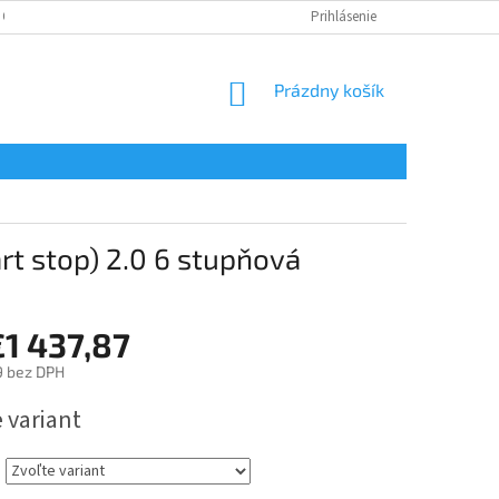
 OSOBNÝCH ÚDAJOV
Prihlásenie
NÁKUPNÝ
Prázdny košík
KOŠÍK
t stop) 2.0 6 stupňová
€1 437,87
9
bez DPH
ová
 variant