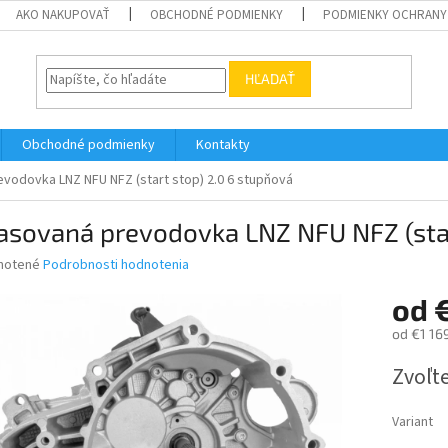
AKO NAKUPOVAŤ
OBCHODNÉ PODMIENKY
PODMIENKY OCHRANY
HĽADAŤ
Obchodné podmienky
Kontakty
vodovka LNZ NFU NFZ (start stop) 2.0 6 stupňová
asovaná prevodovka LNZ NFU NFZ (star
né
notené
Podrobnosti hodnotenia
nie
od
u
od
€1 16
Jednotk
Zvoľte
cena:
iek.
Variant