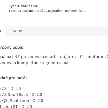
Rýchle doručenie
Tovar sa snažíme doručiť v najkratšom možnom čase.
s
Diskusia
robný popis
uálna LNZ prevodovka (start stop) pre autá s motorom 
vodovka kompletne zregenerovaná
dné pre autá:
i A3 TDI 2.0
i A3 SportBack TDI 2.0
i Q3, Seat Leon TDI 2.0
t Leon ST TDI 2.0