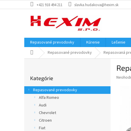
Prejsť
+421 918 494 211
slavka.hudakova@hexim.sk
na
obsah
Repasované prevodovky
Kúrenie
Lešenie
Domov
Repasované prevodovky
Repasovaná pre
B
Rep
o
Preskočiť
č
Priemer
Neohod
Kategórie
kategórie
n
hodnote
ý
produkt
Repasované prevodovky
p
je
Alfa Romeo
0,0
a
z
Audi
n
5
e
Chevrolet
hviezdič
l
Citroen
Fiat