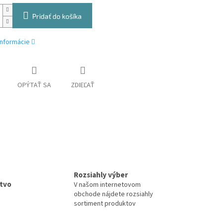
Pridať do košíka
informácie
OPÝTAŤ SA
ZDIEĽAŤ
Rozsiahly výber
tvo
V našom internetovom
obchode nájdete rozsiahly
sortiment produktov