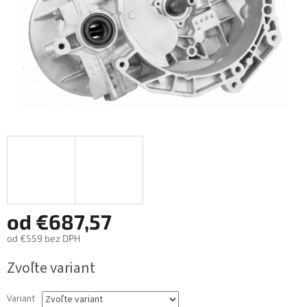
od
€687,57
od
€559
bez DPH
Jednotková
Zvoľte variant
cena:
Variant