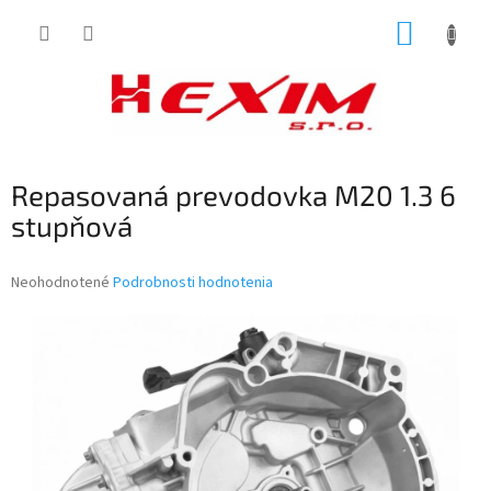
Prejsť
NÁKUP
na
obsah
KOŠÍK
Repasovaná prevodovka M20 1.3 6
stupňová
Priemerné
Neohodnotené
Podrobnosti hodnotenia
hodnotenie
produktu
je
0,0
z
5
hviezdičiek.