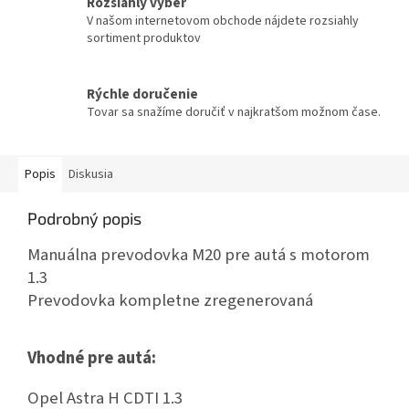
Rozsiahly výber
V našom internetovom obchode nájdete rozsiahly
sortiment produktov
Rýchle doručenie
Tovar sa snažíme doručiť v najkratšom možnom čase.
Popis
Diskusia
Podrobný popis
Manuálna prevodovka M20 pre autá s motorom
1.3
Prevodovka kompletne zregenerovaná
Vhodné pre autá:
Opel Astra H CDTI 1.3