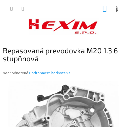
Prejsť
NÁKUP
na
obsah
KOŠÍK
Repasovaná prevodovka M20 1.3 6
stupňnová
Priemerné
Neohodnotené
Podrobnosti hodnotenia
hodnotenie
produktu
je
0,0
z
5
hviezdičiek.