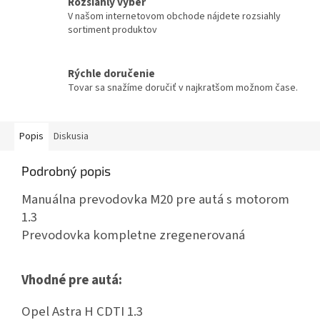
Rozsiahly výber
V našom internetovom obchode nájdete rozsiahly
sortiment produktov
Rýchle doručenie
Tovar sa snažíme doručiť v najkratšom možnom čase.
Popis
Diskusia
Podrobný popis
Manuálna prevodovka M20 pre autá s motorom
1.3
Prevodovka kompletne zregenerovaná
Vhodné pre autá:
Opel Astra H CDTI 1.3