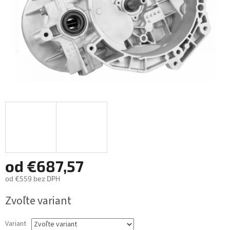
od
€687,57
od
€559
bez DPH
Jednotková
Zvoľte variant
cena:
Variant