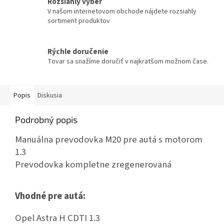
Rozsiahly výber
V našom internetovom obchode nájdete rozsiahly
sortiment produktov
Rýchle doručenie
Tovar sa snažíme doručiť v najkratšom možnom čase.
Popis
Diskusia
Podrobný popis
Manuálna prevodovka M20 pre autá s motorom
1.3
Prevodovka kompletne zregenerovaná
Vhodné pre autá:
Opel Astra H CDTI 1.3