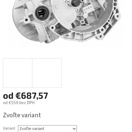
od
€687,57
od
€559
bez DPH
Jednotková
Zvoľte variant
cena:
Variant