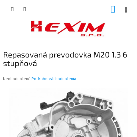
Prejsť
NÁKUP
na
obsah
KOŠÍK
Repasovaná prevodovka M20 1.3 6
stupňová
Priemerné
Neohodnotené
Podrobnosti hodnotenia
hodnotenie
produktu
je
0,0
z
5
hviezdičiek.