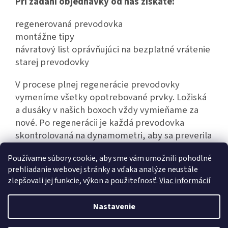
Pri zadaní objednávky od nás získate:
regenerovaná prevodovka
montážne tipy
návratový list oprávňujúci na bezplatné vrátenie
starej prevodovky
V procese plnej regenerácie prevodovky
vymeníme všetky opotrebované prvky. Ložiská
a dusáky v našich boxoch vždy vymieňame za
nové. Po regenerácii je každá prevodovka
skontrolovaná na dynamometri, aby sa preverila
jej bezporuchová prevádzka.
Používame súbory cookie, aby sme vám umožnili pohodlné
prehliadanie webovej stránky a vďaka analýze neustále
zlepšovali jej funkcie, výkon a použiteľnosť.
Viac informácií
Z
á
Nastavenie
Vytvoril Shoptet
p
ä