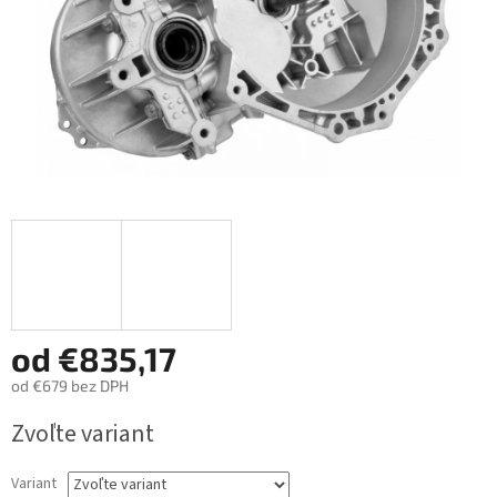
od
€835,17
od
€679
bez DPH
Jednotková
Zvoľte variant
cena:
Variant