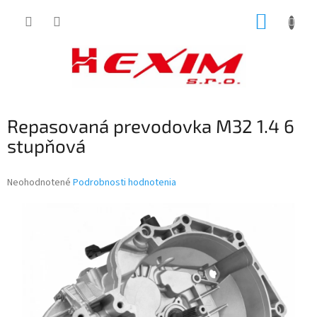
Prejsť
NÁKUP
na
obsah
KOŠÍK
Repasovaná prevodovka M32 1.4 6
stupňová
Priemerné
Neohodnotené
Podrobnosti hodnotenia
hodnotenie
produktu
je
0,0
z
5
hviezdičiek.