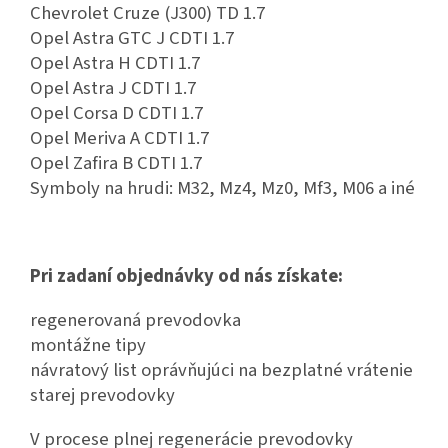
Chevrolet Cruze (J300) TD 1.7
Opel Astra GTC J CDTI 1.7
Opel Astra H CDTI 1.7
Opel Astra J CDTI 1.7
Opel Corsa D CDTI 1.7
Opel Meriva A CDTI 1.7
Opel Zafira B CDTI 1.7
Symboly na hrudi: M32, Mz4, Mz0, Mf3, M06 a iné
Pri zadaní objednávky od nás získate:
regenerovaná prevodovka
montážne tipy
návratový list oprávňujúci na bezplatné vrátenie
starej prevodovky
V procese plnej regenerácie prevodovky