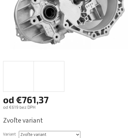
od
€761,37
od
€619
bez DPH
Jednotková
Zvoľte variant
cena:
Variant