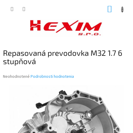
Prejsť
NÁKUP
na
obsah
KOŠÍK
Repasovaná prevodovka M32 1.7 6
stupňová
Priemerné
Neohodnotené
Podrobnosti hodnotenia
hodnotenie
produktu
je
0,0
z
5
hviezdičiek.