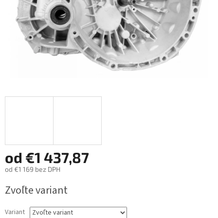
od
€1 437,87
od
€1 169
bez DPH
Jednotková
Zvoľte variant
cena:
Variant