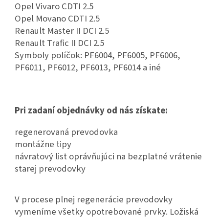
Opel Vivaro CDTI 2.5
Opel Movano CDTI 2.5
Renault Master II DCI 2.5
Renault Trafic II DCI 2.5
Symboly políčok: PF6004, PF6005, PF6006,
PF6011, PF6012, PF6013, PF6014 a iné
Pri zadaní objednávky od nás získate:
regenerovaná prevodovka
montážne tipy
návratový list oprávňujúci na bezplatné vrátenie
starej prevodovky
V procese plnej regenerácie prevodovky
vymeníme všetky opotrebované prvky. Ložiská