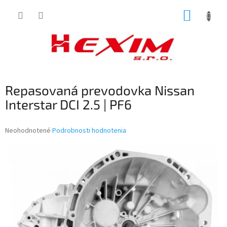
Prejsť
NÁKUP
na
obsah
KOŠÍK
Repasovaná prevodovka Nissan
Interstar DCI 2.5 | PF6
Priemerné
Neohodnotené
Podrobnosti hodnotenia
hodnotenie
produktu
je
0,0
z
5
hviezdičiek.