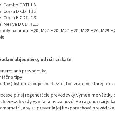
l Combo CDTI 1.3
l Corsa D CDTI 1.3
l Corsa E CDTI 1.3
l Meriva B CDTI 1.3
boly na hrudi: M20, M27 M20, M27 M20, M28 M20, M29 M
šie
 zadaní objednávky od nás získate:
enerovaná prevodovka
tážne tipy
ratový list oprávňujúci na bezplatné vrátenie starej pre
rocese plnej regenerácie prevodovky vymeníme všetky o
ich boxoch vždy vymieňame za nové. Po regenerácii je 
amometri, aby sa preverila jej bezporuchová prevádzka