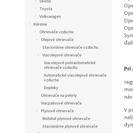
Skoda
Ope
Toyota
Ope
Volkswagen
Ope
Kúrenie
Ope
Ohrievače vzduchu
Sym
Olejové ohrievače
ďal
Stacionárne ohrievače vzduchu
Viacolejové ohrievače
Viacolejové poloautomatické
ohrievače vzduchu
Pri
Automatické viacolejové ohrievače
vzduchu
reg
Doplnky
mon
Ohrievače na pelety
náv
Viacpalivové ohrievače
V p
Plynové ohrievače
naš
Mobilné plynové ohrievače
dyn
Stacionárne plynové ohrievače