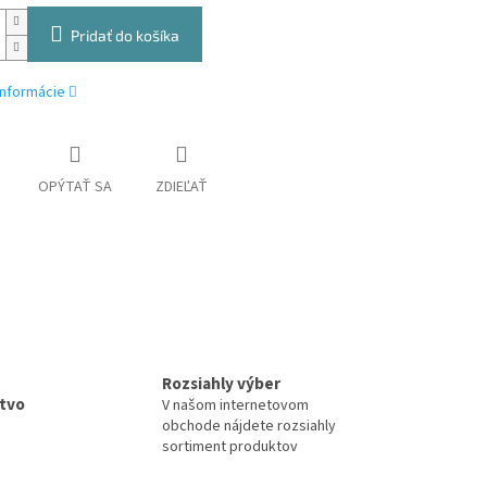
Pridať do košíka
informácie
OPÝTAŤ SA
ZDIEĽAŤ
Rozsiahly výber
tvo
V našom internetovom
obchode nájdete rozsiahly
sortiment produktov