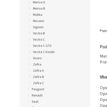
Meriva A
Meriva B
Mokka
Movano
Signum
Popi
Vectra B
Vectra C
Vectra C GTS
Pod
Vectra C Kombi
Man
Vivaro
Pre
Zafira
Zafira A
Vho
Zafira B
Zafira C
Ope
Peugeot
Ope
Renault
Ope
Seat
Ope