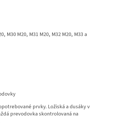
20, M30 M20, M31 M20, M32 M20, M33 a
vodovky
potrebované prvky. Ložiská a dusáky v
každá prevodovka skontrolovaná na
.