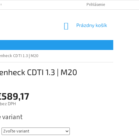
 OSOBNÝCH ÚDAJOV
Prihlásenie
NÁKUPNÝ
Prázdny košík
KOŠÍK
nheck CDTI 1.3 | M20
nheck CDTI 1.3 | M20
€589,17
bez DPH
ová
 variant