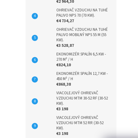
€2 964,30
OHRIEVAČ VZDUCHU NA TUHÉ
PALIVO NPS 70 (70 KW).
€4 734,27
OHRIEVAČ VZDUCHU NA TUHÉ
PALIVO MOBILNÝ NPS 55 M (55
KW).
€3 528,87
EKONOMIZÉR SPALÍN 6,5 KW -
270 M³ / H
€824,10
EKONOMIZÉR SPALÍN 12,7 KW -
450 M³ / H
€868,38
VIACOLEJOVÝ OHRIEVAČ
VZDUCHU MTM 30-52 RF (30-52
KW).
€3 198
VIACOLEJOVÝ OHRIEVAČ
VZDUCHU MTM 52 RR (30-52
KW).
€3 198