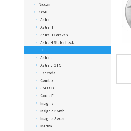
Nissan
Opel
Astra
Astra H
Astra H Caravan
Astra H Stufenheck
1.3
Astra J
Astra J GTC
Cascada
Combo
Corsa D
Corsa E
Insignia
Insignia Kombi
Insignia Sedan
Meriva