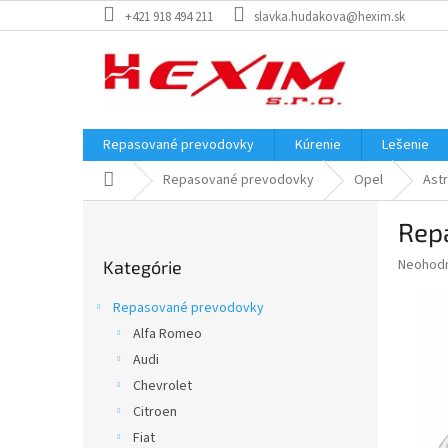
Prejsť
+421 918 494 211
slavka.hudakova@hexim.sk
na
obsah
Repasované prevodovky
Kúrenie
Lešenie
Domov
Repasované prevodovky
Opel
Ast
B
Repa
o
Preskočiť
č
Priemer
Neohod
Kategórie
kategórie
n
hodnote
ý
produkt
Repasované prevodovky
p
je
Alfa Romeo
0,0
a
z
Audi
n
5
e
Chevrolet
hviezdič
l
Citroen
Fiat