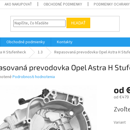
AKO NAKUPOVAŤ
OBCHODNÉ PODMIENKY
PODMIENKY OCHRANY
HĽADAŤ
Obchodné podmienky
Kontakty
ra H Stufenheck
1.3
Repasovaná prevodovka Opel Astra H Stufe
sovaná prevodovka Opel Astra H Stufe
né
notené
Podrobnosti hodnotenia
nie
od
u
od
€479
Jednotk
Zvoľte
cena:
iek.
Variant