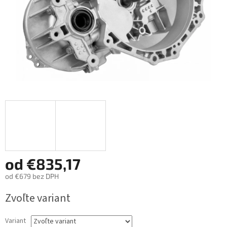
od
€835,17
od
€679
bez DPH
Jednotková
Zvoľte variant
cena:
Variant