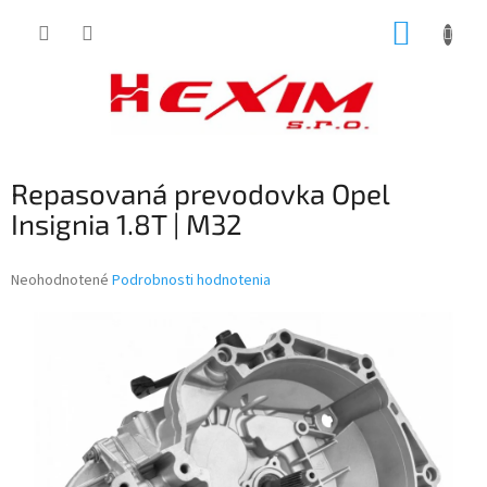
Prejsť
NÁKUP
na
obsah
KOŠÍK
Repasovaná prevodovka Opel
Insignia 1.8T | M32
Priemerné
Neohodnotené
Podrobnosti hodnotenia
hodnotenie
produktu
je
0,0
z
5
hviezdičiek.