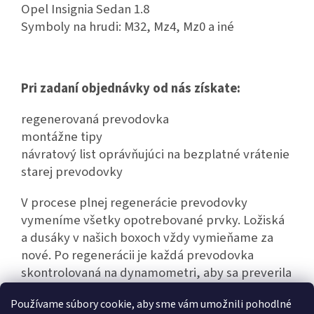
Opel Insignia Sedan 1.8
Symboly na hrudi: M32, Mz4, Mz0 a iné
Pri zadaní objednávky od nás získate:
regenerovaná prevodovka
montážne tipy
návratový list oprávňujúci na bezplatné vrátenie
starej prevodovky
V procese plnej regenerácie prevodovky
vymeníme všetky opotrebované prvky. Ložiská
a dusáky v našich boxoch vždy vymieňame za
nové. Po regenerácii je každá prevodovka
skontrolovaná na dynamometri, aby sa preverila
jej bezporuchová prevádzka.
Používame súbory cookie, aby sme vám umožnili pohodlné