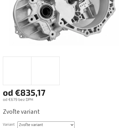
od
€835,17
od
€679
bez DPH
Jednotková
Zvoľte variant
cena:
Variant