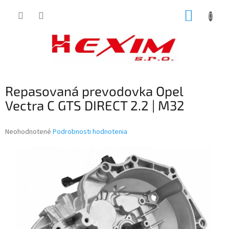
Prejsť
NÁKUP
na
obsah
KOŠÍK
Repasovaná prevodovka Opel
Vectra C GTS DIRECT 2.2 | M32
Priemerné
Neohodnotené
Podrobnosti hodnotenia
hodnotenie
produktu
je
0,0
z
5
hviezdičiek.