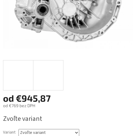
od
€945,87
od
€769
bez DPH
Jednotková
Zvoľte variant
cena:
Variant