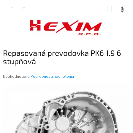
Prejsť
NÁKUP
na
obsah
KOŠÍK
Repasovaná prevodovka PK6 1.9 6
stupňová
Priemerné
Neohodnotené
Podrobnosti hodnotenia
hodnotenie
produktu
je
0,0
z
5
hviezdičiek.