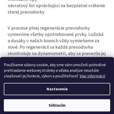
návratový list oprávňujúci na bezplatné vrátenie
starej prevodovky
V procese plnej regenerácie prevodovky
vymeníme všetky opotrebované prvky. Ložiská
a dusáky v našich boxoch vždy vymieňame za
nové. Po regenerácii sa každá prevodovka
skontroluje na dynamometri, aby sa preverila jej
bezporuchová činnosť.
Používame súbory cookie, aby sme vám umožnili pohodlné
prehliadanie webovej stránky a vďaka analýze neustále
zlepšovali jej funkcie, výkon a použiteľnosť.
Viac informácií
Z
á
Nastavenie
Vytvoril Shoptet
p
ä
t
Súhlasím
Copyright 2026
Hexim.sk
. Všetky práva vyhradené.
i
e