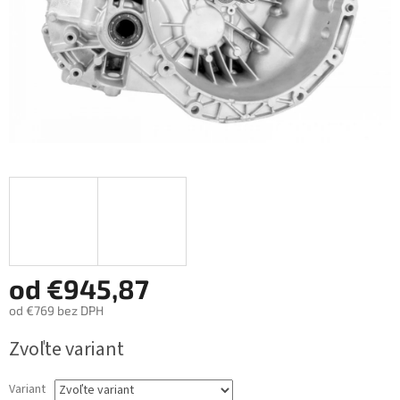
od
€945,87
od
€769
bez DPH
Jednotková
Zvoľte variant
cena:
Variant