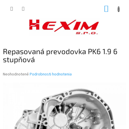
Prejsť
NÁKUP
na
obsah
KOŠÍK
Repasovaná prevodovka PK6 1.9 6
stupňová
Priemerné
Neohodnotené
Podrobnosti hodnotenia
hodnotenie
produktu
je
0,0
z
5
hviezdičiek.