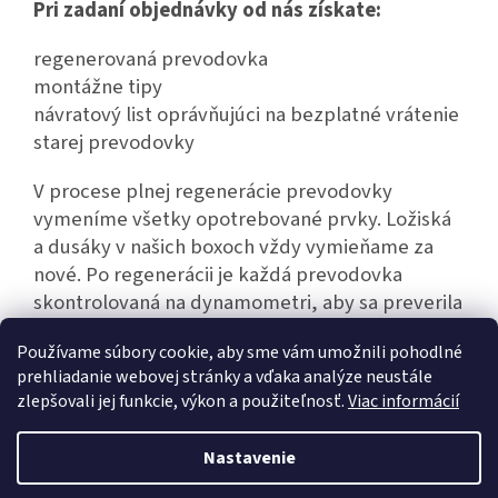
Pri zadaní objednávky od nás získate:
regenerovaná prevodovka
montážne tipy
návratový list oprávňujúci na bezplatné vrátenie
starej prevodovky
V procese plnej regenerácie prevodovky
vymeníme všetky opotrebované prvky. Ložiská
a dusáky v našich boxoch vždy vymieňame za
nové. Po regenerácii je každá prevodovka
skontrolovaná na dynamometri, aby sa preverila
jej bezporuchová prevádzka.
Používame súbory cookie, aby sme vám umožnili pohodlné
prehliadanie webovej stránky a vďaka analýze neustále
zlepšovali jej funkcie, výkon a použiteľnosť.
Viac informácií
Z
á
Nastavenie
Vytvoril Shoptet
p
ä