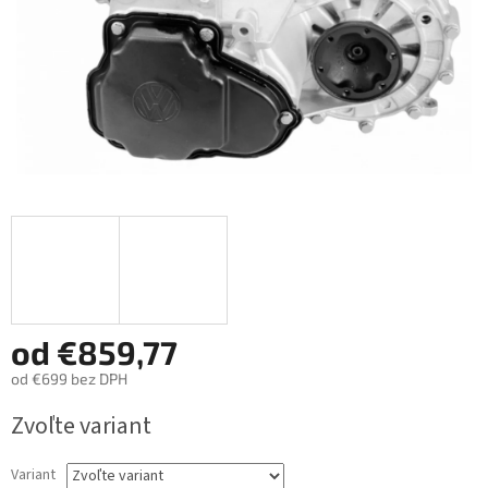
od
€859,77
od
€699
bez DPH
Jednotková
Zvoľte variant
cena:
Variant