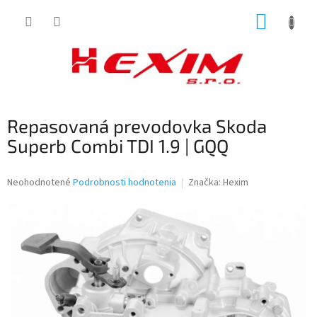
Prejsť
NÁKUP
na
obsah
KOŠÍK
Repasovaná prevodovka Skoda
Superb Combi TDI 1.9 | GQQ
Priemerné
Neohodnotené
Podrobnosti hodnotenia
Značka:
Hexim
hodnotenie
produktu
je
0,0
z
5
hviezdičiek.