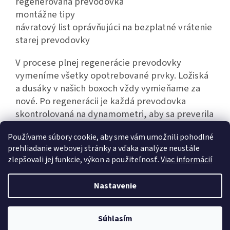
regenerovaná prevodovka
montážne tipy
návratový list oprávňujúci na bezplatné vrátenie
starej prevodovky
V procese plnej regenerácie prevodovky
vymeníme všetky opotrebované prvky. Ložiská
a dusáky v našich boxoch vždy vymieňame za
nové. Po regenerácii je každá prevodovka
skontrolovaná na dynamometri, aby sa preverila
jej bezporuchová prevádzka.
Používame súbory cookie, aby sme vám umožnili pohodlné
prehliadanie webovej stránky a vďaka analýze neustále
zlepšovali jej funkcie, výkon a použiteľnosť.
Viac informácií
Z
á
Nastavenie
Vytvoril Shoptet
p
ä
t
Súhlasím
Copyright 2026
Hexim.sk
. Všetky práva vyhradené.
i