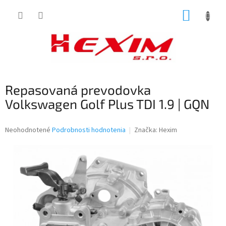
Prejsť
NÁKUP
na
obsah
KOŠÍK
Repasovaná prevodovka
Volkswagen Golf Plus TDI 1.9 | GQN
Priemerné
Neohodnotené
Podrobnosti hodnotenia
Značka:
Hexim
hodnotenie
produktu
je
0,0
z
5
hviezdičiek.