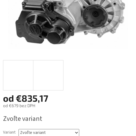
od
€835,17
od
€679
bez DPH
Jednotková
Zvoľte variant
cena:
Variant