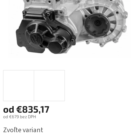
od
€835,17
od
€679
bez DPH
Jednotková
Zvoľte variant
cena: