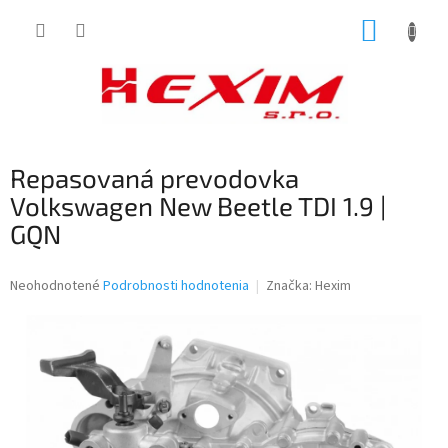
Prejsť
NÁKUP
na
obsah
KOŠÍK
Repasovaná prevodovka
Volkswagen New Beetle TDI 1.9 |
GQN
Priemerné
Neohodnotené
Podrobnosti hodnotenia
Značka:
Hexim
hodnotenie
produktu
je
0,0
z
5
hviezdičiek.