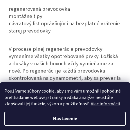
regenerovaná prevodovka
montážne tipy
návratový list oprávňujúci na bezplatné vrátenie
starej prevodovky
V procese plnej regenerácie prevodovky
vymeníme všetky opotrebované prvky. Ložiská
a dusáky v našich boxoch vždy vymieňame za
nové. Po regenerácii je každá prevodovka
skontrolovaná na dynamometri, aby sa preverila
jej bezporuchová prevádzka.
Používame súbory cookie, aby sme vám umožnili pohodlné
prehliadanie webovej stránky a vďaka analýze neustále
zlepšovali jej funkcie, výkon a použiteľnosť.
Viac informácií
Z
á
Nastavenie
Vytvoril Shoptet
p
ä