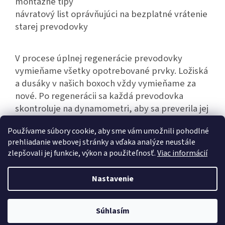
montážne tipy
návratový list oprávňujúci na bezplatné vrátenie
starej prevodovky
V procese úplnej regenerácie prevodovky
vymieňame všetky opotrebované prvky. Ložiská
a dusáky v našich boxoch vždy vymieňame za
nové. Po regenerácii sa každá prevodovka
skontroluje na dynamometri, aby sa preverila jej
bezporuchová činnosť.
Používame súbory cookie, aby sme vám umožnili pohodlné
prehliadanie webovej stránky a vďaka analýze neustále
zlepšovali jej funkcie, výkon a použiteľnosť.
Viac informácií
Z
á
Nastavenie
Vytvoril Shoptet
p
ä
t
Súhlasím
Copyright 2026
Hexim.sk
. Všetky práva vyhradené.
i