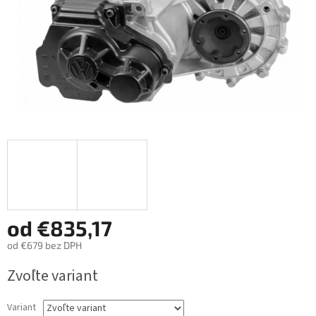
od
€835,17
od
€679
bez DPH
Jednotková
Zvoľte variant
cena:
Variant