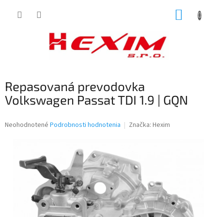
Prejsť
NÁKUP
na
obsah
KOŠÍK
Repasovaná prevodovka
Volkswagen Passat TDI 1.9 | GQN
Priemerné
Neohodnotené
Podrobnosti hodnotenia
Značka:
Hexim
hodnotenie
produktu
je
0,0
z
5
hviezdičiek.