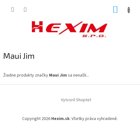
Prejsť
NÁKUP
na
obsah
KOŠÍK
Maui Jim
Žiadne produkty značky
Maui Jim
sa nenašli...
Z
á
Vytvoril Shoptet
p
ä
t
Copyright 2026
Hexim.sk
. Všetky práva vyhradené.
i
e